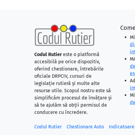
Come
Mi
di
in
Codul Rutier
este o platformă
MA
accesibilă pe orice dispozitiv,
de
oferind chestionare, întrebările
eş
oficiale DRPCIV, cursuri de
Ad
legislație rutieră și multe alte
im
resurse utile. Scopul nostru este să
Mi
simplificăm procesul de învățare și
de
să te ajutăm să obții permisul de
conducere cu încredere.
Codul Rutier
Chestionare Auto
Indicatoare