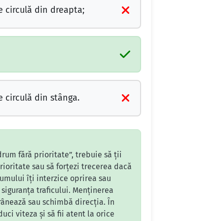
 circulă din dreapta;
 circulă din stânga.
rum fără prioritate”, trebuie să ții
rioritate sau să forțezi trecerea dacă
mului îți interzice oprirea sau
 siguranța traficului. Menținerea
frânează sau schimbă direcția. În
uci viteza și să fii atent la orice