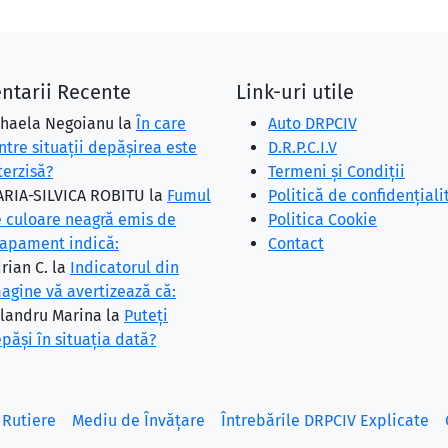
ntarii Recente
Link-uri utile
haela Negoianu
la
În care
Auto DRPCIV
ntre situaţii depăşirea este
D.R.P.C.I.V
terzisă?
Termeni și Condiții
RIA-SILVICA ROBITU
la
Fumul
Politică de confidențiali
 culoare neagră emis de
Politica Cookie
apament indică:
Contact
rian C.
la
Indicatorul din
agine vă avertizează că:
landru Marina
la
Puteţi
păşi în situaţia dată?
 Rutiere
Mediu de Învățare
Întrebările DRPCIV Explicate