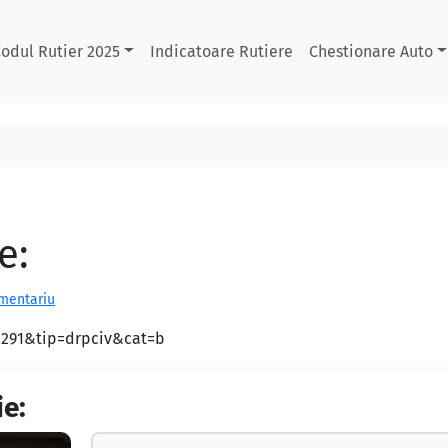
odul Rutier 2025
Indicatoare Rutiere
Chestionare Auto
e:
omentariu
d=291&tip=drpciv&cat=b
ie: