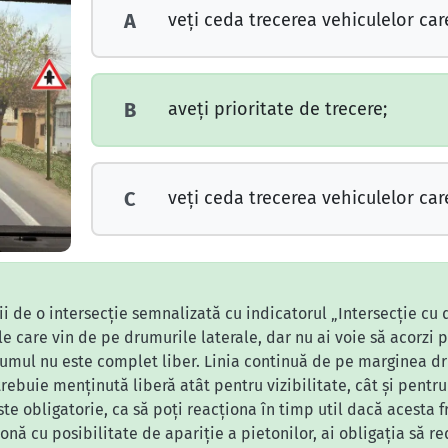
veţi ceda trecerea vehiculelor care
A
aveţi prioritate de trecere;
B
veţi ceda trecerea vehiculelor care
C
i de o intersecție semnalizată cu indicatorul „Intersecție cu d
le care vin de pe drumurile laterale, dar nu ai voie să acorzi p
rumul nu este complet liber. Linia continuă de pe marginea dru
rebuie menținută liberă atât pentru vizibilitate, cât și pentru
ste obligatorie, ca să poți reacționa în timp util dacă acesta 
 zonă cu posibilitate de apariție a pietonilor, ai obligația să red