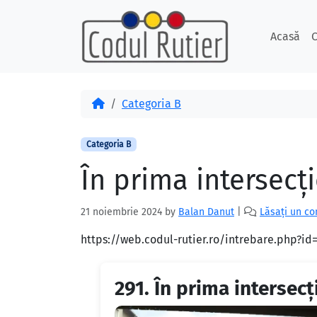
Skip to content
Skip to footer
Acasă
C
Acasă
Categoria B
Categoria B
În prima intersecţi
21 noiembrie 2024
by
Balan Danut
|
Lăsați un c
https://web.codul-rutier.ro/intrebare.php?i
291.
În prima intersecţ