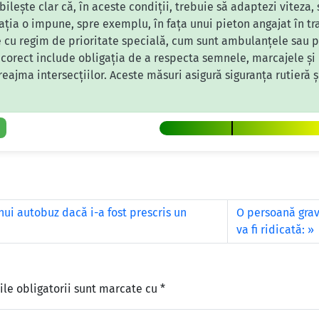
ilește clar că, în aceste condiții, trebuie să adaptezi viteza, 
uația o impune, spre exemplu, în fața unui pieton angajat în 
 cu regim de prioritate specială, cum sunt ambulanțele sau p
l corect include obligația de a respecta semnele, marcajele și
preajma intersecțiilor. Aceste măsuri asigură siguranța rutieră
i autobuz dacă i-a fost prescris un
O persoană grav 
va fi ridicată:
le obligatorii sunt marcate cu
*