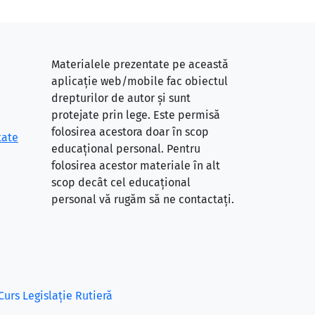
Materialele prezentate pe această
aplicație web/mobile fac obiectul
drepturilor de autor și sunt
protejate prin lege. Este permisă
folosirea acestora doar în scop
tate
educațional personal. Pentru
folosirea acestor materiale în alt
scop decât cel educațional
personal vă rugăm să ne contactați.
Curs Legislație Rutieră