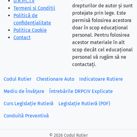
D.R.P.C.I.V
drepturilor de autor și sunt
Termeni și Condiții
protejate prin lege. Este
Politică de
permisă folosirea acestora
confidențialitate
doar în scop educațional
Politica Cookie
personal. Pentru folosirea
Contact
acestor materiale în alt
scop decât cel educațional
personal vă rugăm să ne
contactați.
Codul Rutier
Chestionare Auto
Indicatoare Rutiere
Mediu de Învățare
Întrebările DRPCIV Explicate
Curs Legislație Rutieră
Legislație Rutieră (PDF)
Conduită Preventivă
©
2026 Codul Rutier