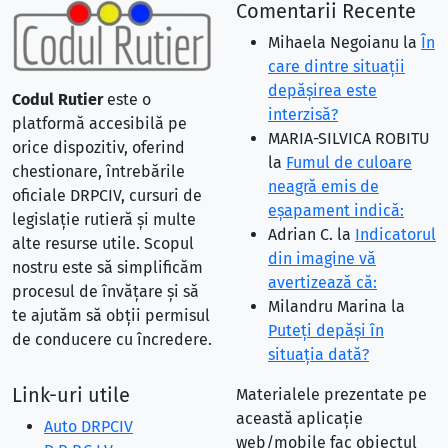
Comentarii Recente
Mihaela Negoianu
la
În
care dintre situaţii
depăşirea este
Codul Rutier
este o
interzisă?
platformă accesibilă pe
MARIA-SILVICA ROBITU
orice dispozitiv, oferind
la
Fumul de culoare
chestionare, întrebările
neagră emis de
oficiale DRPCIV, cursuri de
eşapament indică:
legislație rutieră și multe
Adrian C.
la
Indicatorul
alte resurse utile. Scopul
din imagine vă
nostru este să simplificăm
avertizează că:
procesul de învățare și să
Milandru Marina
la
te ajutăm să obții permisul
Puteţi depăşi în
de conducere cu încredere.
situaţia dată?
Link-uri utile
Materialele prezentate pe
această aplicație
Auto DRPCIV
web/mobile fac obiectul