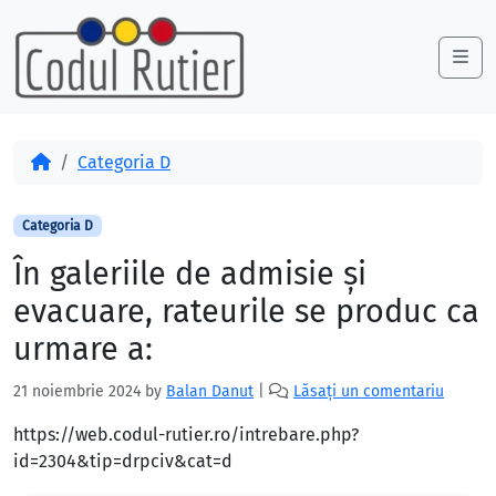
Skip to content
Skip to footer
Me
Acasă
Categoria D
Categoria D
În galeriile de admisie şi
evacuare, rateurile se produc ca
urmare a:
21 noiembrie 2024
by
Balan Danut
|
Lăsați un comentariu
https://web.codul-rutier.ro/intrebare.php?
id=2304&tip=drpciv&cat=d