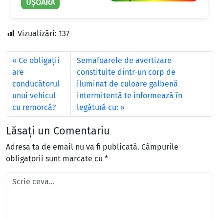
UȘOARĂ
Vizualizări:
137
Ce obligații
Semafoarele de avertizare
are
constituite dintr-un corp de
conducătorul
iluminat de culoare galbenă
unui vehicul
intermitentă te informează în
cu remorcă?
legătură cu:
Lăsați un Comentariu
Adresa ta de email nu va fi publicată.
Câmpurile
obligatorii sunt marcate cu
*