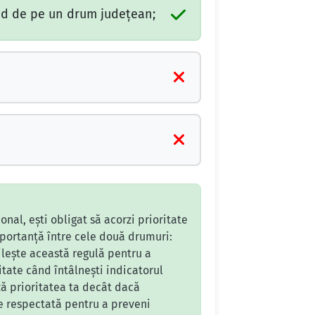
ind de pe un drum judeţean;
onal, ești obligat să acorzi prioritate
mportanță între cele două drumuri:
ilește această regulă pentru a
itate când întâlnești indicatorul
ză prioritatea ta decât dacă
ie respectată pentru a preveni