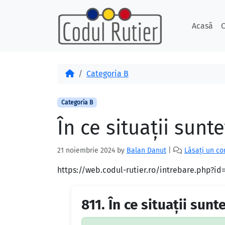
Skip to content
Skip to footer
Acasă
C
Acasă
Categoria B
Categoria B
În ce situaţii sunt
21 noiembrie 2024
by
Balan Danut
|
Lăsați un c
https://web.codul-rutier.ro/intrebare.php?i
811.
În ce situaţii sunt