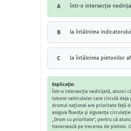
într-o intersecţie nediri
A
la întâlnirea indicatorulu
B
la întâlnirea pietonilor a
C
Explicație:
Într-o intersecție nedirijată, atunci 
tuturor vehiculelor care circulă deja
drumul național are prioritate față 
asigura fluența și siguranța circulați
„Drum cu prioritate”, pentru că atunc
traversează pe trecerea de pietoni. O