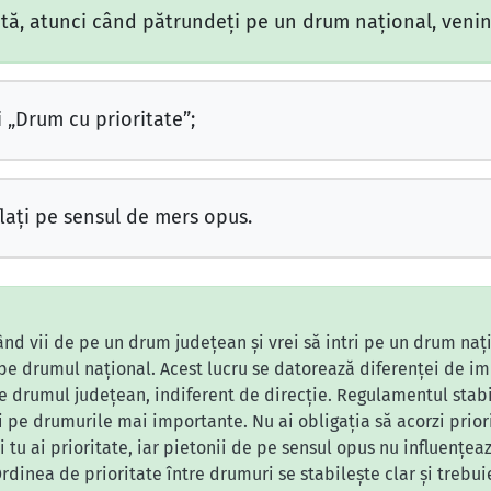
jată, atunci când pătrundeţi pe un drum naţional, ven
i „Drum cu prioritate”;
flaţi pe sensul de mers opus.
când vii de pe un drum județean și vrei să intri pe un drum nați
 pe drumul național. Acest lucru se datorează diferenței de i
de drumul județean, indiferent de direcție. Regulamentul stab
ei pe drumurile mai importante. Nu ai obligația să acorzi prior
i tu ai prioritate, iar pietonii de pe sensul opus nu influențea
rdinea de prioritate între drumuri se stabilește clar și trebu