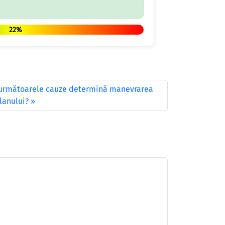
22%
 următoarele cauze determină manevrarea
lanului?