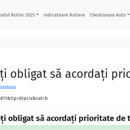
odul Rutier 2025
Indicatoare Rutiere
Chestionare Auto
eţi obligat să acordaţi pri
omentariu
d=811&tip=drpciv&cat=b
eţi obligat să acordaţi prioritate de 