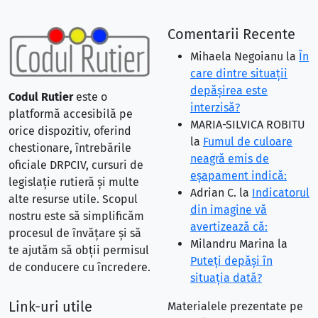
Comentarii Recente
Mihaela Negoianu
la
În
care dintre situaţii
depăşirea este
Codul Rutier
este o
interzisă?
platformă accesibilă pe
MARIA-SILVICA ROBITU
orice dispozitiv, oferind
la
Fumul de culoare
chestionare, întrebările
neagră emis de
oficiale DRPCIV, cursuri de
eşapament indică:
legislație rutieră și multe
Adrian C.
la
Indicatorul
alte resurse utile. Scopul
din imagine vă
nostru este să simplificăm
avertizează că:
procesul de învățare și să
Milandru Marina
la
te ajutăm să obții permisul
Puteţi depăşi în
de conducere cu încredere.
situaţia dată?
Link-uri utile
Materialele prezentate pe