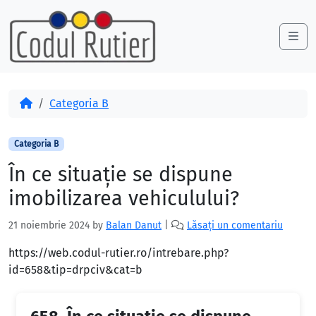
Skip to content
Skip to footer
Me
Acasă
Categoria B
Categoria B
În ce situaţie se dispune
imobilizarea vehiculului?
21 noiembrie 2024
by
Balan Danut
|
Lăsați un comentariu
https://web.codul-rutier.ro/intrebare.php?
id=658&tip=drpciv&cat=b