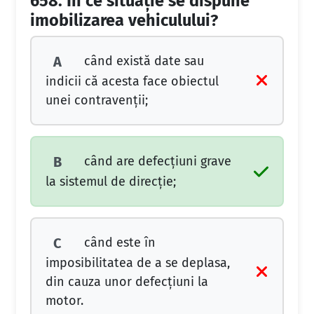
658.
În ce situaţie se dispune
imobilizarea vehiculului?
când există date sau
A
indicii că acesta face obiectul
unei contravenţii;
când are defecţiuni grave
B
la sistemul de direcţie;
când este în
C
imposibilitatea de a se deplasa,
din cauza unor defecţiuni la
motor.