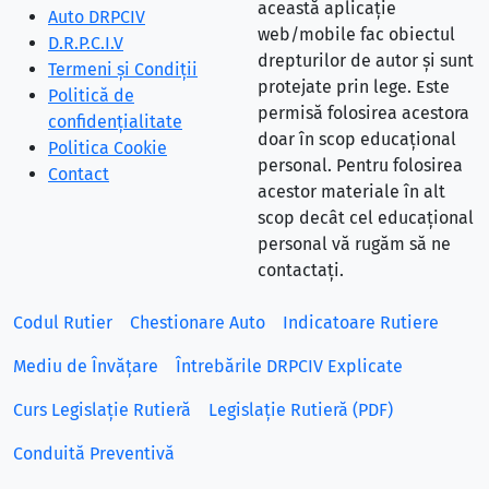
această aplicație
Auto DRPCIV
web/mobile fac obiectul
D.R.P.C.I.V
drepturilor de autor și sunt
Termeni și Condiții
protejate prin lege. Este
Politică de
permisă folosirea acestora
confidențialitate
doar în scop educațional
Politica Cookie
personal. Pentru folosirea
Contact
acestor materiale în alt
scop decât cel educațional
personal vă rugăm să ne
contactați.
Codul Rutier
Chestionare Auto
Indicatoare Rutiere
Mediu de Învățare
Întrebările DRPCIV Explicate
Curs Legislație Rutieră
Legislație Rutieră (PDF)
Conduită Preventivă