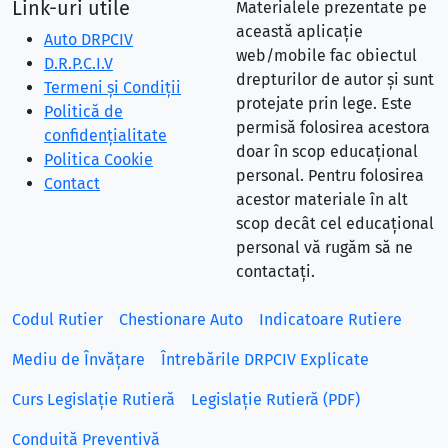
Link-uri utile
Materialele prezentate pe
această aplicație
Auto DRPCIV
web/mobile fac obiectul
D.R.P.C.I.V
drepturilor de autor și sunt
Termeni și Condiții
protejate prin lege. Este
Politică de
permisă folosirea acestora
confidențialitate
doar în scop educațional
Politica Cookie
personal. Pentru folosirea
Contact
acestor materiale în alt
scop decât cel educațional
personal vă rugăm să ne
contactați.
Codul Rutier
Chestionare Auto
Indicatoare Rutiere
Mediu de Învățare
Întrebările DRPCIV Explicate
Curs Legislație Rutieră
Legislație Rutieră (PDF)
Conduită Preventivă