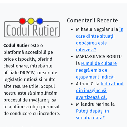
Comentarii Recente
Mihaela Negoianu
la
În
care dintre situaţii
depăşirea este
Codul Rutier
este o
interzisă?
platformă accesibilă pe
MARIA-SILVICA ROBITU
orice dispozitiv, oferind
la
Fumul de culoare
chestionare, întrebările
neagră emis de
oficiale DRPCIV, cursuri de
eşapament indică:
legislație rutieră și multe
Adrian C.
la
Indicatorul
alte resurse utile. Scopul
din imagine vă
nostru este să simplificăm
avertizează că:
procesul de învățare și să
Milandru Marina
la
te ajutăm să obții permisul
Puteţi depăşi în
de conducere cu încredere.
situaţia dată?