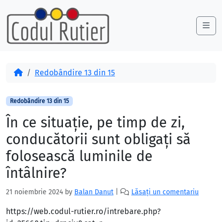
Skip to content
Skip to footer
Me
Acasă
Redobândire 13 din 15
Redobândire 13 din 15
În ce situaţie, pe timp de zi,
conducătorii sunt obligaţi să
folosească luminile de
întâlnire?
21 noiembrie 2024
by
Balan Danut
|
Lăsați un comentariu
https://web.codul-rutier.ro/intrebare.php?