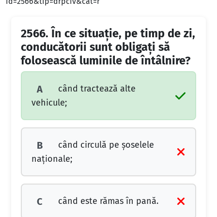
id=2566&tip=drpciv&cat=r
2566.
În ce situaţie, pe timp de zi,
conducătorii sunt obligaţi să
folosească luminile de întâlnire?
când tractează alte
A
vehicule;
când circulă pe şoselele
B
naţionale;
când este rămas în pană.
C