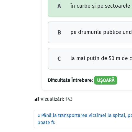
în curbe şi pe sectoarele 
A
pe drumurile publice unde
B
la mai puţin de 50 m de co
C
Dificultate Întrebare:
UȘOARĂ
Vizualizări:
143
Până la transportarea victimei la spital, p
poate fi: