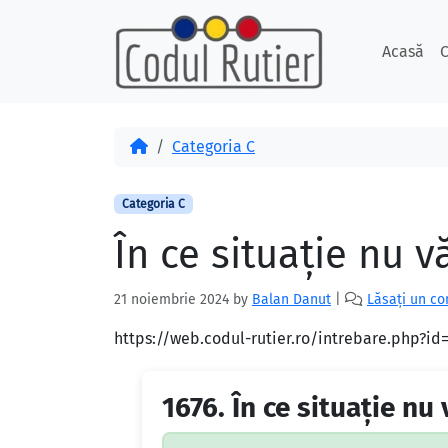
Skip to content
Skip to footer
Acasă
C
Acasă
Categoria C
Categoria C
În ce situaţie nu 
21 noiembrie 2024
by
Balan Danut
|
Lăsați un c
https://web.codul-rutier.ro/intrebare.php?i
1676.
În ce situaţie nu