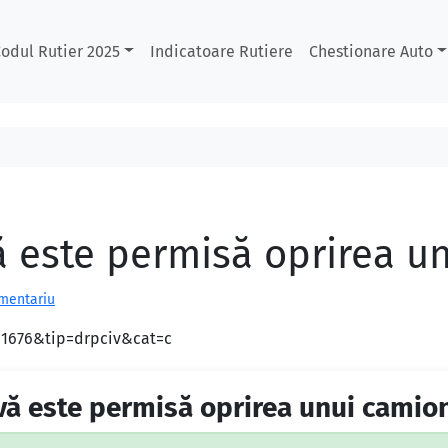
odul Rutier 2025
Indicatoare Rutiere
Chestionare Auto
vă este permisă oprirea u
omentariu
d=1676&tip=drpciv&cat=c
 vă este permisă oprirea unui camio