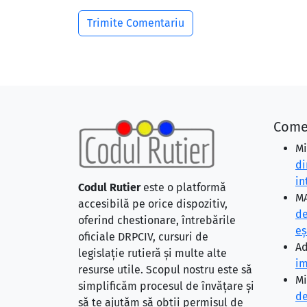
Come
Mi
di
in
Codul Rutier
este o platformă
MA
accesibilă pe orice dispozitiv,
de
oferind chestionare, întrebările
eş
oficiale DRPCIV, cursuri de
Ad
legislație rutieră și multe alte
im
resurse utile. Scopul nostru este să
Mi
simplificăm procesul de învățare și
de
să te ajutăm să obții permisul de