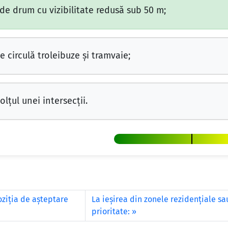
de drum cu vizibilitate redusă sub 50 m;
 circulă troleibuze şi tramvaie;
lţul unei intersecţii.
oziţia de aşteptare
La ieşirea din zonele rezidenţiale sa
prioritate: