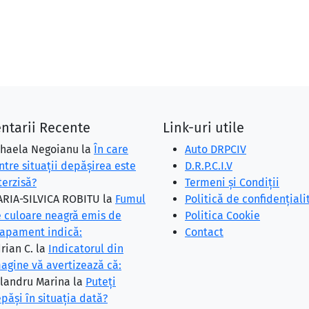
ntarii Recente
Link-uri utile
haela Negoianu
la
În care
Auto DRPCIV
ntre situaţii depăşirea este
D.R.P.C.I.V
terzisă?
Termeni și Condiții
RIA-SILVICA ROBITU
la
Fumul
Politică de confidențiali
 culoare neagră emis de
Politica Cookie
apament indică:
Contact
rian C.
la
Indicatorul din
agine vă avertizează că:
landru Marina
la
Puteţi
păşi în situaţia dată?