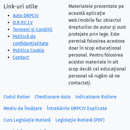
Link-uri utile
Materialele prezentate pe
această aplicație
Auto DRPCIV
web/mobile fac obiectul
D.R.P.C.I.V
drepturilor de autor și sunt
Termeni și Condiții
protejate prin lege. Este
Politică de
permisă folosirea acestora
confidențialitate
doar în scop educațional
Politica Cookie
personal. Pentru folosirea
Contact
acestor materiale în alt
scop decât cel educațional
personal vă rugăm să ne
contactați.
Codul Rutier
Chestionare Auto
Indicatoare Rutiere
Mediu de Învățare
Întrebările DRPCIV Explicate
Curs Legislație Rutieră
Legislație Rutieră (PDF)