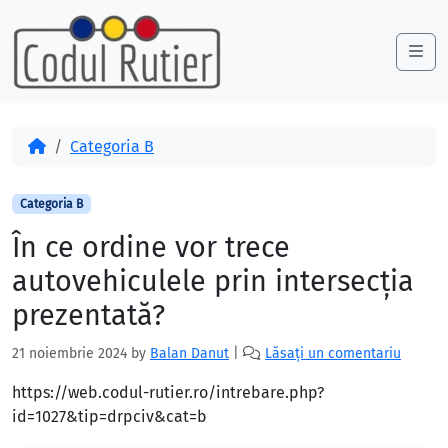
Skip to content
Skip to footer
Me
Acasă
Categoria B
Categoria B
În ce ordine vor trece
autovehiculele prin intersecţia
prezentată?
21 noiembrie 2024
by
Balan Danut
|
Lăsați un comentariu
https://web.codul-rutier.ro/intrebare.php?
id=1027&tip=drpciv&cat=b