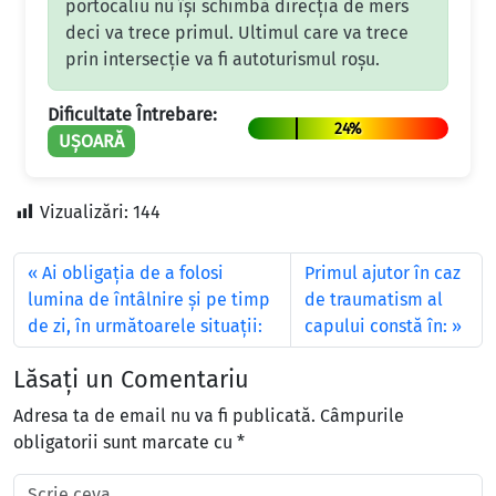
portocaliu nu își schimbă direcția de mers
deci va trece primul. Ultimul care va trece
prin intersecție va fi autoturismul roșu.
Dificultate Întrebare:
24%
UȘOARĂ
Vizualizări:
144
Ai obligaţia de a folosi
Primul ajutor în caz
lumina de întâlnire şi pe timp
de traumatism al
de zi, în următoarele situaţii:
capului constă în:
Lăsați un Comentariu
Adresa ta de email nu va fi publicată.
Câmpurile
obligatorii sunt marcate cu
*