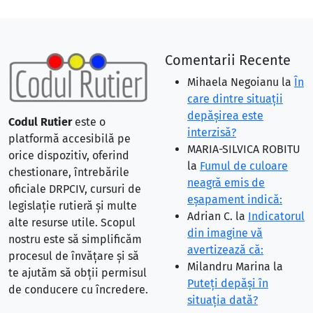
Comentarii Recente
Mihaela Negoianu
la
În
care dintre situaţii
depăşirea este
Codul Rutier
este o
interzisă?
platformă accesibilă pe
MARIA-SILVICA ROBITU
orice dispozitiv, oferind
la
Fumul de culoare
chestionare, întrebările
neagră emis de
oficiale DRPCIV, cursuri de
eşapament indică:
legislație rutieră și multe
Adrian C.
la
Indicatorul
alte resurse utile. Scopul
din imagine vă
nostru este să simplificăm
avertizează că:
procesul de învățare și să
Milandru Marina
la
te ajutăm să obții permisul
Puteţi depăşi în
de conducere cu încredere.
situaţia dată?