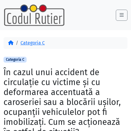
Skip to content
Skip to footer
Me
Acasă
Categoria C
Categoria C
În cazul unui accident de
circulaţie cu victime şi cu
deformarea accentuată a
caroseriei sau a blocării uşilor,
ocupanţii vehiculelor pot fi
imobilizaţi. Cum se acţionează