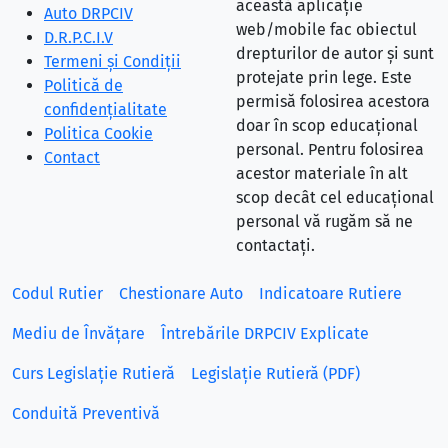
această aplicație
Auto DRPCIV
web/mobile fac obiectul
D.R.P.C.I.V
drepturilor de autor și sunt
Termeni și Condiții
protejate prin lege. Este
Politică de
permisă folosirea acestora
confidențialitate
doar în scop educațional
Politica Cookie
personal. Pentru folosirea
Contact
acestor materiale în alt
scop decât cel educațional
personal vă rugăm să ne
contactați.
Codul Rutier
Chestionare Auto
Indicatoare Rutiere
Mediu de Învățare
Întrebările DRPCIV Explicate
Curs Legislație Rutieră
Legislație Rutieră (PDF)
Conduită Preventivă