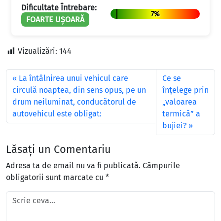
Dificultate Întrebare:
7%
FOARTE UȘOARĂ
Vizualizări:
144
La întâlnirea unui vehicul care
Ce se
circulă noaptea, din sens opus, pe un
înţelege prin
drum neiluminat, conducătorul de
„valoarea
autovehicul este obligat:
termică” a
bujiei?
Lăsați un Comentariu
Adresa ta de email nu va fi publicată.
Câmpurile
obligatorii sunt marcate cu
*