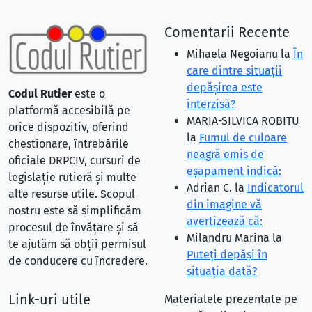
Comentarii Recente
Mihaela Negoianu
la
În
care dintre situaţii
depăşirea este
Codul Rutier
este o
interzisă?
platformă accesibilă pe
MARIA-SILVICA ROBITU
orice dispozitiv, oferind
la
Fumul de culoare
chestionare, întrebările
neagră emis de
oficiale DRPCIV, cursuri de
eşapament indică:
legislație rutieră și multe
Adrian C.
la
Indicatorul
alte resurse utile. Scopul
din imagine vă
nostru este să simplificăm
avertizează că:
procesul de învățare și să
Milandru Marina
la
te ajutăm să obții permisul
Puteţi depăşi în
de conducere cu încredere.
situaţia dată?
Link-uri utile
Materialele prezentate pe