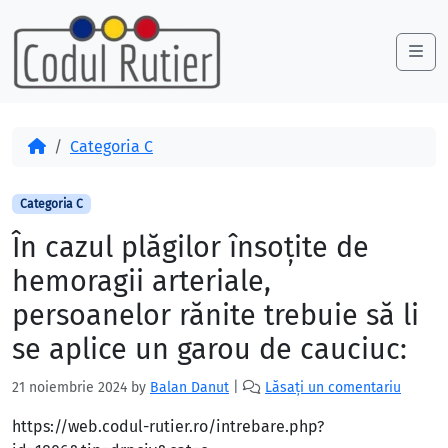
Skip to content
Skip to footer
Me
Acasă
Categoria C
Categoria C
În cazul plăgilor însoţite de
hemoragii arteriale,
persoanelor rănite trebuie să li
se aplice un garou de cauciuc:
21 noiembrie 2024
by
Balan Danut
|
Lăsați un comentariu
https://web.codul-rutier.ro/intrebare.php?