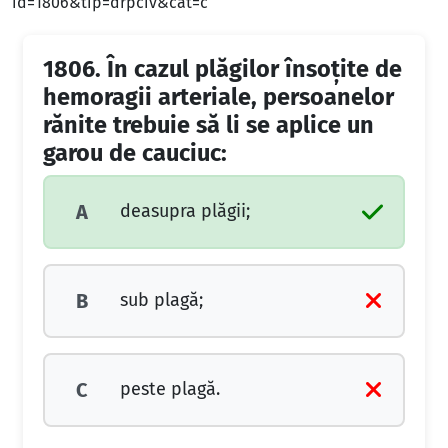
id=1806&tip=drpciv&cat=c
1806.
În cazul plăgilor însoţite de
hemoragii arteriale, persoanelor
rănite trebuie să li se aplice un
garou de cauciuc:
deasupra plăgii;
A
sub plagă;
B
peste plagă.
C