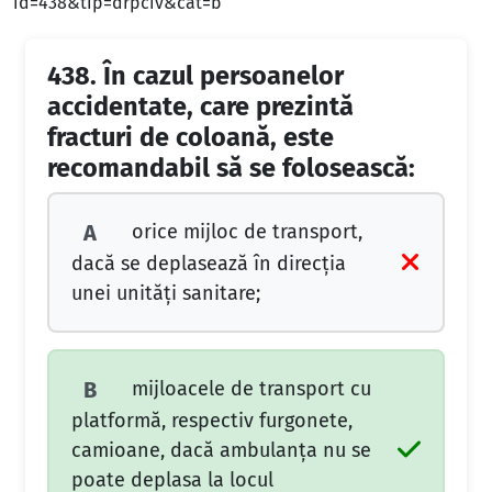
id=438&tip=drpciv&cat=b
438.
În cazul persoanelor
accidentate, care prezintă
fracturi de coloană, este
recomandabil să se folosească:
orice mijloc de transport,
A
dacă se deplasează în direcţia
unei unităţi sanitare;
mijloacele de transport cu
B
platformă, respectiv furgonete,
camioane, dacă ambulanţa nu se
poate deplasa la locul