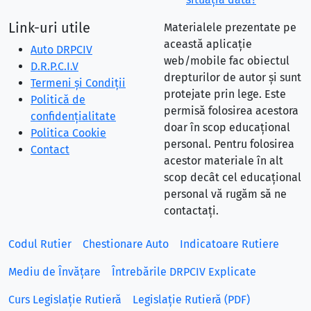
Link-uri utile
Materialele prezentate pe
această aplicație
Auto DRPCIV
web/mobile fac obiectul
D.R.P.C.I.V
drepturilor de autor și sunt
Termeni și Condiții
protejate prin lege. Este
Politică de
permisă folosirea acestora
confidențialitate
doar în scop educațional
Politica Cookie
personal. Pentru folosirea
Contact
acestor materiale în alt
scop decât cel educațional
personal vă rugăm să ne
contactați.
Codul Rutier
Chestionare Auto
Indicatoare Rutiere
Mediu de Învățare
Întrebările DRPCIV Explicate
Curs Legislație Rutieră
Legislație Rutieră (PDF)