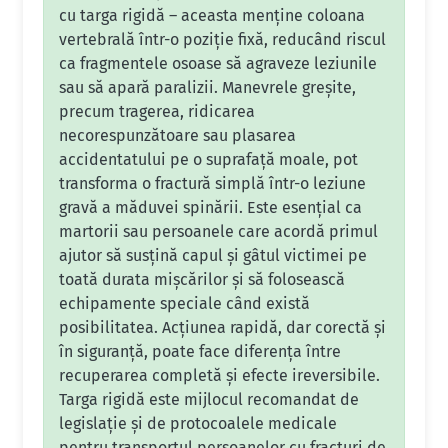
cu targa rigidă – aceasta menține coloana
vertebrală într-o poziție fixă, reducând riscul
ca fragmentele osoase să agraveze leziunile
sau să apară paralizii. Manevrele greșite,
precum tragerea, ridicarea
necorespunzătoare sau plasarea
accidentatului pe o suprafață moale, pot
transforma o fractură simplă într-o leziune
gravă a măduvei spinării. Este esențial ca
martorii sau persoanele care acordă primul
ajutor să susțină capul și gâtul victimei pe
toată durata mișcărilor și să folosească
echipamente speciale când există
posibilitatea. Acțiunea rapidă, dar corectă și
în siguranță, poate face diferența între
recuperarea completă și efecte ireversibile.
Targa rigidă este mijlocul recomandat de
legislație și de protocoalele medicale
pentru transportul persoanelor cu fracturi de