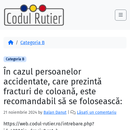
Skip to content
Skip to footer
Me
Acasă
Categoria B
Categoria B
În cazul persoanelor
accidentate, care prezintă
fracturi de coloană, este
recomandabil să se folosească:
21 noiembrie 2024
by
Balan Danut
|
Lăsați un comentariu
https://web.codul-rutier.ro/intrebare.php?