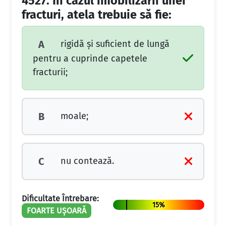
4527.
În cazul imobilizării unei
fracturi, atela trebuie să fie:
rigidă și suficient de lungă
A
pentru a cuprinde capetele
fracturii;
moale;
B
nu contează.
C
Dificultate Întrebare:
15%
FOARTE UȘOARĂ