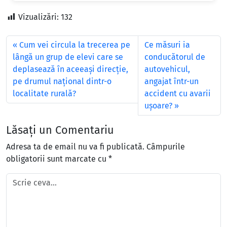
Vizualizări:
132
Cum vei circula la trecerea pe
Ce măsuri ia
lângă un grup de elevi care se
conducătorul de
deplasează în aceeaşi direcţie,
autovehicul,
pe drumul naţional dintr-o
angajat într-un
localitate rurală?
accident cu avarii
uşoare?
Lăsați un Comentariu
Adresa ta de email nu va fi publicată.
Câmpurile
obligatorii sunt marcate cu
*