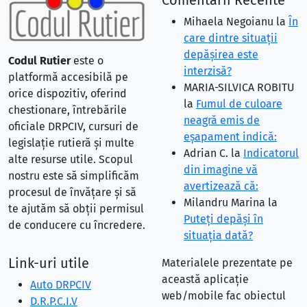
Comentarii Recente
Mihaela Negoianu
la
În
care dintre situaţii
depăşirea este
Codul Rutier
este o
interzisă?
platformă accesibilă pe
MARIA-SILVICA ROBITU
orice dispozitiv, oferind
la
Fumul de culoare
chestionare, întrebările
neagră emis de
oficiale DRPCIV, cursuri de
eşapament indică:
legislație rutieră și multe
Adrian C.
la
Indicatorul
alte resurse utile. Scopul
din imagine vă
nostru este să simplificăm
avertizează că:
procesul de învățare și să
Milandru Marina
la
te ajutăm să obții permisul
Puteţi depăşi în
de conducere cu încredere.
situaţia dată?
Link-uri utile
Materialele prezentate pe
această aplicație
Auto DRPCIV
web/mobile fac obiectul
D.R.P.C.I.V