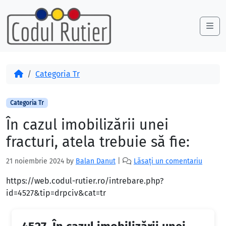
Skip to content
Skip to footer
Me
Acasă
Categoria Tr
Categoria Tr
În cazul imobilizării unei
fracturi, atela trebuie să fie:
21 noiembrie 2024
by
Balan Danut
|
Lăsați un comentariu
https://web.codul-rutier.ro/intrebare.php?
id=4527&tip=drpciv&cat=tr