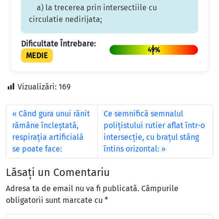
a) la trecerea prin intersectiile cu
circulatie nedirijata;
Dificultate Întrebare:
49%
MEDIE
Vizualizări:
169
Când gura unui rănit
Ce semnifică semnalul
rămâne încleștată,
poliţistului rutier aflat într-o
respirația artificială
intersecţie, cu braţul stâng
se poate face:
întins orizontal:
Lăsați un Comentariu
Adresa ta de email nu va fi publicată.
Câmpurile
obligatorii sunt marcate cu
*