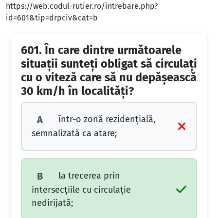
https://web.codul-rutier.ro/intrebare.php?
id=601&tip=drpciv&cat=b
601.
În care dintre următoarele
situaţii sunteţi obligat să circulaţi
cu o viteză care să nu depăşească
30 km/h în localităţi?
într-o zonă rezidenţială,
A
semnalizată ca atare;
la trecerea prin
B
intersecţiile cu circulaţie
nedirijată;