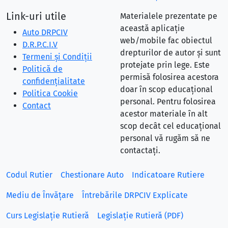
Link-uri utile
Materialele prezentate pe
această aplicație
Auto DRPCIV
web/mobile fac obiectul
D.R.P.C.I.V
drepturilor de autor și sunt
Termeni și Condiții
protejate prin lege. Este
Politică de
permisă folosirea acestora
confidențialitate
doar în scop educațional
Politica Cookie
personal. Pentru folosirea
Contact
acestor materiale în alt
scop decât cel educațional
personal vă rugăm să ne
contactați.
Codul Rutier
Chestionare Auto
Indicatoare Rutiere
Mediu de Învățare
Întrebările DRPCIV Explicate
Curs Legislație Rutieră
Legislație Rutieră (PDF)