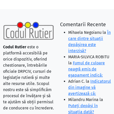
Comentarii Recente
Mihaela Negoianu
la
În
care dintre situaţii
depăşirea este
Codul Rutier
este o
interzisă?
platformă accesibilă pe
MARIA-SILVICA ROBITU
orice dispozitiv, oferind
la
Fumul de culoare
chestionare, întrebările
neagră emis de
oficiale DRPCIV, cursuri de
eşapament indică:
legislație rutieră și multe
Adrian C.
la
Indicatorul
alte resurse utile. Scopul
din imagine vă
nostru este să simplificăm
avertizează că:
procesul de învățare și să
Milandru Marina
la
te ajutăm să obții permisul
Puteţi depăşi în
de conducere cu încredere.
situaţia dată?