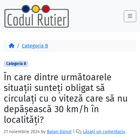
Skip to content
Skip to footer
Me
Acasă
Categoria B
Categoria B
În care dintre următoarele
situaţii sunteţi obligat să
circulaţi cu o viteză care să nu
depăşească 30 km/h în
localităţi?
21 noiembrie 2024
by
Balan Danut
|
Lăsați un comentariu