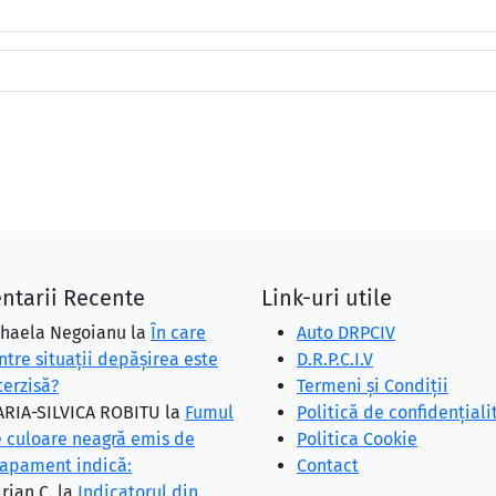
ntarii Recente
Link-uri utile
haela Negoianu
la
În care
Auto DRPCIV
ntre situaţii depăşirea este
D.R.P.C.I.V
terzisă?
Termeni și Condiții
RIA-SILVICA ROBITU
la
Fumul
Politică de confidențiali
 culoare neagră emis de
Politica Cookie
apament indică:
Contact
rian C.
la
Indicatorul din