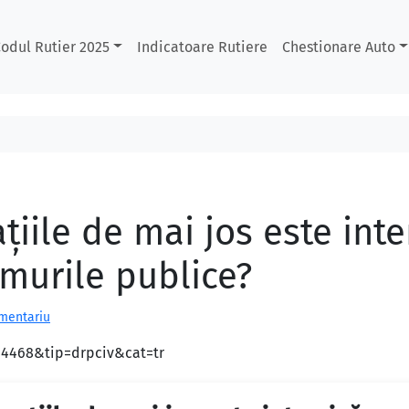
odul Rutier 2025
Indicatoare Rutiere
Chestionare Auto
ațiile de mai jos este int
murile publice?
omentariu
d=4468&tip=drpciv&cat=tr