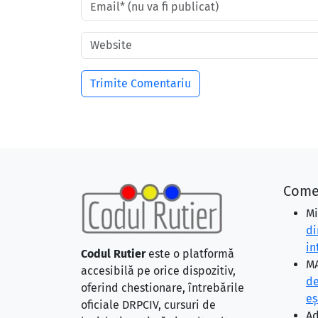
Come
Mi
di
in
Codul Rutier
este o platformă
MA
accesibilă pe orice dispozitiv,
de
oferind chestionare, întrebările
eş
oficiale DRPCIV, cursuri de
Ad