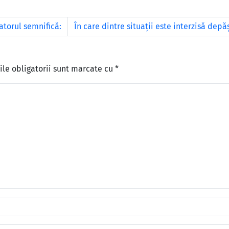
atorul semnifică:
În care dintre situaţii este interzisă depă
le obligatorii sunt marcate cu
*