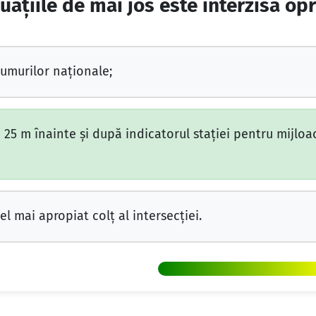
tuațiile de mai jos este interzisă op
umurilor naționale;
 25 m înainte și după indicatorul stației pentru mijloa
l mai apropiat colț al intersecției.