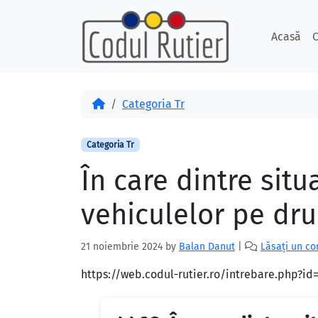
Skip to content
Skip to footer
Acasă
C
Acasă
Categoria Tr
Categoria Tr
În care dintre situ
vehiculelor pe dru
21 noiembrie 2024
by
Balan Danut
|
Lăsați un c
https://web.codul-rutier.ro/intrebare.php?i