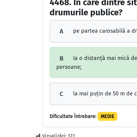
4468.
În care dintre si
drumurile publice?
pe partea carosabilă a dr
A
la o distanță mai mică de
B
persoane;
la mai puțin de 50 m de ce
C
Dificultate Întrebare:
MEDIE
Vizualizări:
122