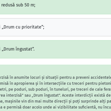
a redusă sub 50 m;
i „Drum cu prioritate”;
i „Drum îngustat”.
zisă în anumite locuri și situații pentru a preveni accidentele
isă în apropierea și în intersecțiile cu treceri pentru pietoni
tri, pe poduri, sub poduri, în tuneluri, pe treceri de cale ferat
ea interzisă” sau „Drum îngustat”. Aceste interdicții există de
e, mașinile vin din mai multe direcții și poți surprinde alți pa
a e permisă doar acolo unde ai vizibilitate suficientă, nu încu