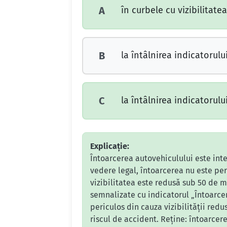
în curbele cu vizibilitate
A
la întâlnirea indicatorulu
B
la întâlnirea indicatorulu
C
Explicație:
Întoarcerea autovehiculului este inter
vedere legal, întoarcerea nu este perm
vizibilitatea este redusă sub 50 de me
semnalizate cu indicatorul „Întoarcer
periculos din cauza vizibilității redus
riscul de accident. Reține: întoarcere