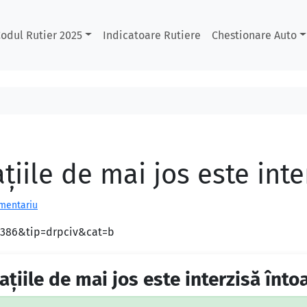
odul Rutier 2025
Indicatoare Rutiere
Chestionare Auto
aţiile de mai jos este int
omentariu
d=386&tip=drpciv&cat=b
uaţiile de mai jos este interzisă înto