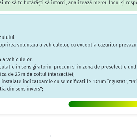
nainte să te hotărăști să întorci, analizează mereu locul și res
culului:
prirea voluntara a vehiculelor, cu exceptia cazurilor prevazute l
a a vehiculelor:
rculatie în sens giratoriu, precum si în zona de preselectie un
ica de 25 m de coltul intersectiei;
stalate indicatoarele cu semnificatiile "Drum îngustat", "Pri
tia din sens invers";