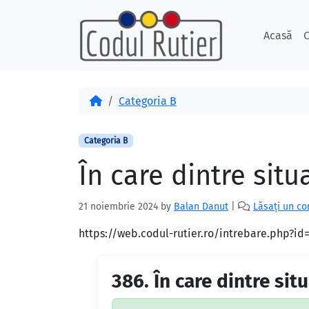
Skip to content
Skip to footer
Acasă
C
Acasă
Categoria B
Categoria B
În care dintre situ
21 noiembrie 2024
by
Balan Danut
|
Lăsați un c
https://web.codul-rutier.ro/intrebare.php?i
386.
În care dintre sit