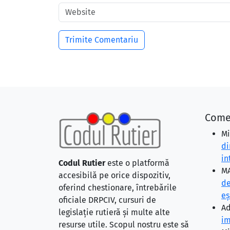
Come
Mi
di
in
Codul Rutier
este o platformă
MA
accesibilă pe orice dispozitiv,
de
oferind chestionare, întrebările
eş
oficiale DRPCIV, cursuri de
Ad
legislație rutieră și multe alte
im
resurse utile. Scopul nostru este să