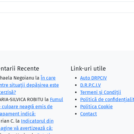
ntarii Recente
Link-uri utile
haela Negoianu
la
În care
Auto DRPCIV
ntre situaţii depăşirea este
D.R.P.C.I.V
terzisă?
Termeni și Condiții
RIA-SILVICA ROBITU
la
Fumul
Politică de confidențiali
 culoare neagră emis de
Politica Cookie
apament indică:
Contact
rian C.
la
Indicatorul din
agine vă avertizează că: