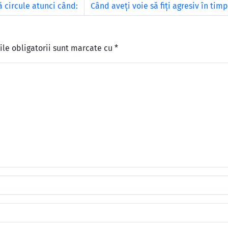
ă circule atunci când:
Când aveţi voie să fiţi agresiv în ti
le obligatorii sunt marcate cu
*