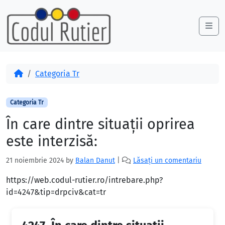
Skip to content
Skip to footer
Me
Acasă
Categoria Tr
Categoria Tr
În care dintre situații oprirea
este interzisă:
21 noiembrie 2024
by
Balan Danut
|
Lăsați un comentariu
https://web.codul-rutier.ro/intrebare.php?
id=4247&tip=drpciv&cat=tr