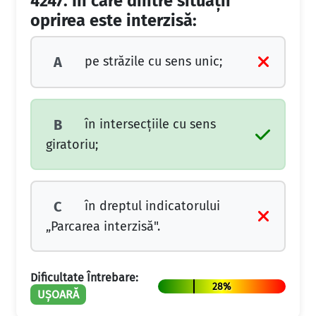
4247.
În care dintre situații
oprirea este interzisă:
pe străzile cu sens unic;
A
în intersecțiile cu sens
B
giratoriu;
în dreptul indicatorului
C
„Parcarea interzisă".
Dificultate Întrebare:
28%
UȘOARĂ