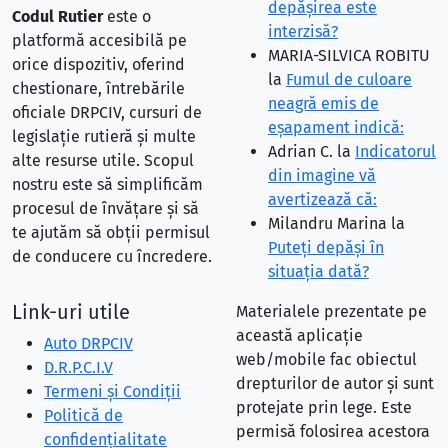
depăşirea este
Codul Rutier
este o
interzisă?
platformă accesibilă pe
MARIA-SILVICA ROBITU
orice dispozitiv, oferind
la
Fumul de culoare
chestionare, întrebările
neagră emis de
oficiale DRPCIV, cursuri de
eşapament indică:
legislație rutieră și multe
Adrian C.
la
Indicatorul
alte resurse utile. Scopul
din imagine vă
nostru este să simplificăm
avertizează că:
procesul de învățare și să
Milandru Marina
la
te ajutăm să obții permisul
Puteţi depăşi în
de conducere cu încredere.
situaţia dată?
Link-uri utile
Materialele prezentate pe
această aplicație
Auto DRPCIV
web/mobile fac obiectul
D.R.P.C.I.V
drepturilor de autor și sunt
Termeni și Condiții
protejate prin lege. Este
Politică de
permisă folosirea acestora
confidențialitate