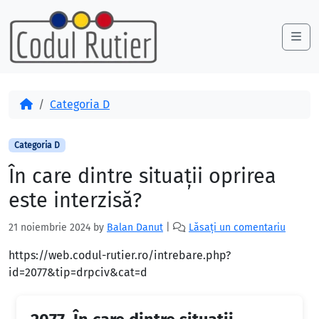
Skip to content
Skip to footer
Me
Acasă
Categoria D
Categoria D
În care dintre situaţii oprirea
este interzisă?
21 noiembrie 2024
by
Balan Danut
|
Lăsați un comentariu
https://web.codul-rutier.ro/intrebare.php?
id=2077&tip=drpciv&cat=d