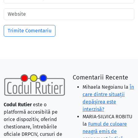
Comentarii Recente
Mihaela Negoianu
la
În
care dintre situaţii
depăşirea este
Codul Rutier
este o
interzisă?
platformă accesibilă pe
MARIA-SILVICA ROBITU
orice dispozitiv, oferind
la
Fumul de culoare
chestionare, întrebările
neagră emis de
oficiale DRPCIV, cursuri de