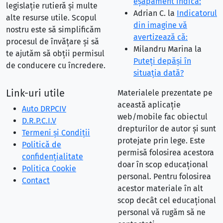
eşapament indică:
legislație rutieră și multe
Adrian C.
la
Indicatorul
alte resurse utile. Scopul
din imagine vă
nostru este să simplificăm
avertizează că:
procesul de învățare și să
Milandru Marina
la
te ajutăm să obții permisul
Puteţi depăşi în
de conducere cu încredere.
situaţia dată?
Link-uri utile
Materialele prezentate pe
această aplicație
Auto DRPCIV
web/mobile fac obiectul
D.R.P.C.I.V
drepturilor de autor și sunt
Termeni și Condiții
protejate prin lege. Este
Politică de
permisă folosirea acestora
confidențialitate
doar în scop educațional
Politica Cookie
personal. Pentru folosirea
Contact
acestor materiale în alt
scop decât cel educațional
personal vă rugăm să ne