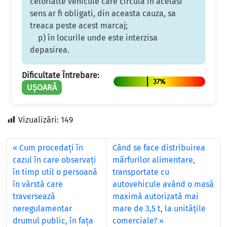
celorlalte vehicule care circula în acelasi
sens ar fi obligati, din aceasta cauza, sa
treaca peste acest marcaj;
p) în locurile unde este interzisa
depasirea.
Dificultate Întrebare:
37%
UȘOARĂ
Vizualizări:
149
Cum procedaţi în
Când se face distribuirea
cazul în care observaţi
mărfurilor alimentare,
în timp util o persoană
transportate cu
în vârstă care
autovehicule având o masă
traversează
maximă autorizată mai
neregulamentar
mare de 3,5 t, la unităţile
drumul public, în faţa
comerciale?