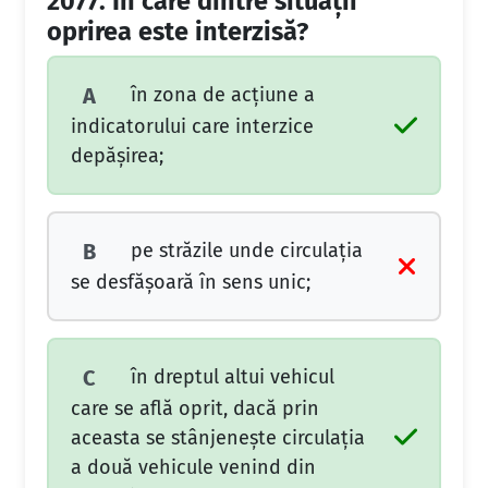
2077.
În care dintre situaţii
oprirea este interzisă?
în zona de acţiune a
A
indicatorului care interzice
depăşirea;
pe străzile unde circulaţia
B
se desfăşoară în sens unic;
în dreptul altui vehicul
C
care se află oprit, dacă prin
aceasta se stânjeneşte circulaţia
a două vehicule venind din