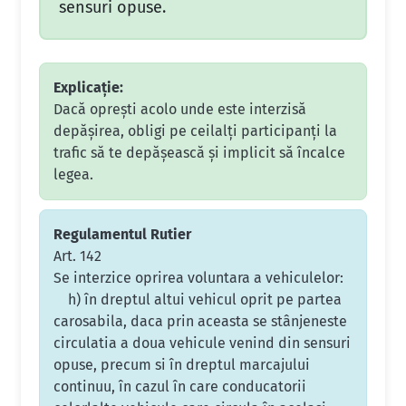
sensuri opuse.
Explicație:
Dacă opreşti acolo unde este interzisă
depăşirea, obligi pe ceilalţi participanţi la
trafic să te depăşească şi implicit să încalce
legea.
Regulamentul Rutier
Art. 142
Se interzice oprirea voluntara a vehiculelor:
h) în dreptul altui vehicul oprit pe partea
carosabila, daca prin aceasta se stânjeneste
circulatia a doua vehicule venind din sensuri
opuse, precum si în dreptul marcajului
continuu, în cazul în care conducatorii