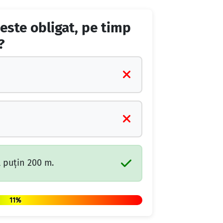
 este obligat, pe timp
?
l puţin 200 m.
11%