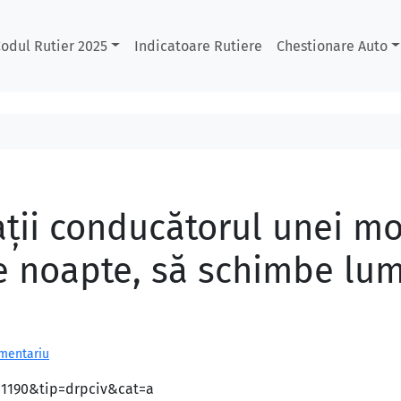
odul Rutier 2025
Indicatoare Rutiere
Chestionare Auto
uaţii conducătorul unei mo
de noapte, să schimbe lu
omentariu
d=1190&tip=drpciv&cat=a