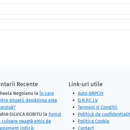
ntarii Recente
Link-uri utile
haela Negoianu
la
În care
Auto DRPCIV
ntre situaţii depăşirea este
D.R.P.C.I.V
terzisă?
Termeni și Condiții
RIA-SILVICA ROBITU
la
Fumul
Politică de confidențiali
 culoare neagră emis de
Politica Cookie
apament indică:
Contact