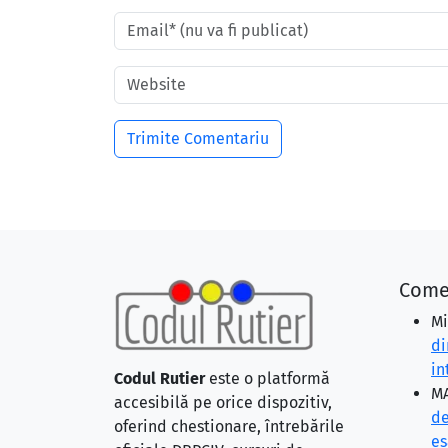
Come
Mi
di
in
Codul Rutier
este o platformă
MA
accesibilă pe orice dispozitiv,
de
oferind chestionare, întrebările
eş