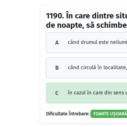
1190.
În care dintre si
de noapte, să schimbe
când drumul este neilumi
A
când circulă în localitat
B
în cazul în care din sens 
C
Dificultate Întrebare:
FOARTE UȘOARĂ