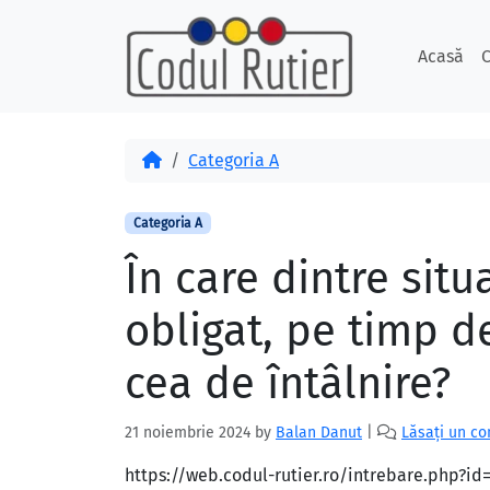
Skip to content
Skip to footer
Acasă
C
Acasă
Categoria A
Categoria A
În care dintre sit
obligat, pe timp 
cea de întâlnire?
21 noiembrie 2024
by
Balan Danut
|
Lăsați un c
https://web.codul-rutier.ro/intrebare.php?i