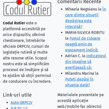
Comentarii Recente
Mihaela Negoianu
la
În
care dintre situaţii
depăşirea este
Codul Rutier
este o
interzisă?
platformă accesibilă pe
MARIA-SILVICA ROBITU
orice dispozitiv, oferind
la
Fumul de culoare
chestionare, întrebările
neagră emis de
oficiale DRPCIV, cursuri de
eşapament indică:
legislație rutieră și multe
Adrian C.
la
Indicatorul
alte resurse utile. Scopul
din imagine vă
nostru este să simplificăm
avertizează că:
procesul de învățare și să
Milandru Marina
la
te ajutăm să obții permisul
Puteţi depăşi în
de conducere cu încredere.
situaţia dată?
Link-uri utile
Materialele prezentate pe
această aplicație
Auto DRPCIV
web/mobile fac obiectul
D.R.P.C.I.V