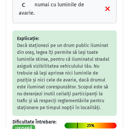
numai cu luminile de
C
avarie.
Explicație:
Dacă staționezi pe un drum public iluminat
din oraș, legea îți permite să lași toate
luminile stinse, pentru că iluminatul stradal
asigură vizibilitatea vehiculului tău. Nu
trebuie să lași aprinse nici luminile de
poziție și nici cele de avarie, dacă drumul
este iluminat corespunzător. Scopul este să
nu deranjezi inutil ceilalți participanți la
trafic și să respecți reglementările pentru
staționare pe timpul nopții în localități.
Dificultate Întrebare:
25%
UȘOARĂ