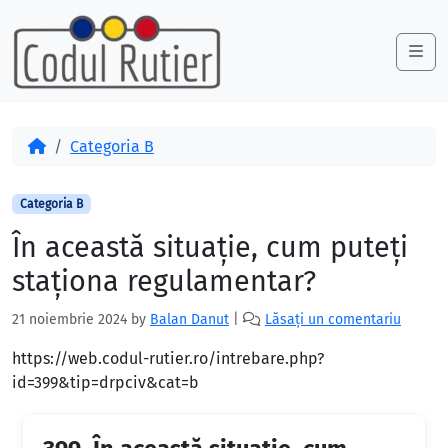
Skip to content
Skip to footer
Me
Acasă
Categoria B
Categoria B
În această situaţie, cum puteţi
staţiona regulamentar?
21 noiembrie 2024
by
Balan Danut
|
Lăsați un comentariu
https://web.codul-rutier.ro/intrebare.php?
id=399&tip=drpciv&cat=b