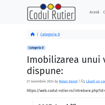
Skip to content
Skip to footer
Acasă
C
Acasă
Categoria D
Categoria D
Imobilizarea unui v
dispune:
21 noiembrie 2024
by
Balan Danut
|
Lăsați un c
https://web.codul-rutier.ro/intrebare.php?i