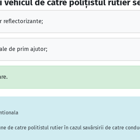
 vehicul de către poliţistul rutier s
r reflectorizante;
ale de prim ajutor;
re.
ntionala
ne de catre politistul rutier în cazul savârsirii de catre cond