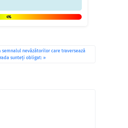
4%
a semnalul nevăzătorilor care traversează
trada sunteţi obligat: