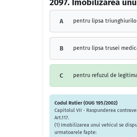
2097.
Imobilizarea unui
pentru lipsa triunghiurilo
A
pentru lipsa trusei medic
B
pentru refuzul de legitima
C
Codul Rutier (OUG 195/2002)
Capitolul VII - Raspunderea contrave
Art.117.
(1) Imobilizarea unui vehicul se dispu
urmatoarele fapte: