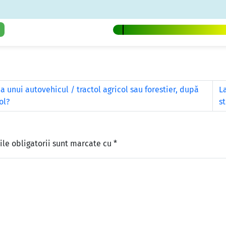
 unui autovehicul / tractol agricol sau forestier, după
L
ol?
s
le obligatorii sunt marcate cu
*