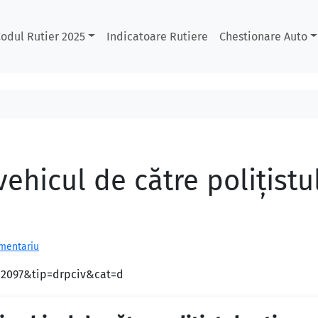
odul Rutier 2025
Indicatoare Rutiere
Chestionare Auto
ehicul de către poliţistul
omentariu
d=2097&tip=drpciv&cat=d