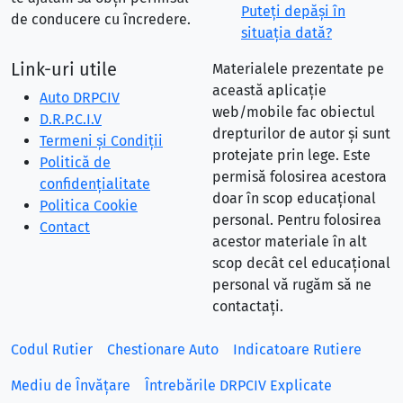
Puteţi depăşi în
de conducere cu încredere.
situaţia dată?
Link-uri utile
Materialele prezentate pe
această aplicație
Auto DRPCIV
web/mobile fac obiectul
D.R.P.C.I.V
drepturilor de autor și sunt
Termeni și Condiții
protejate prin lege. Este
Politică de
permisă folosirea acestora
confidențialitate
doar în scop educațional
Politica Cookie
personal. Pentru folosirea
Contact
acestor materiale în alt
scop decât cel educațional
personal vă rugăm să ne
contactați.
Codul Rutier
Chestionare Auto
Indicatoare Rutiere
Mediu de Învățare
Întrebările DRPCIV Explicate