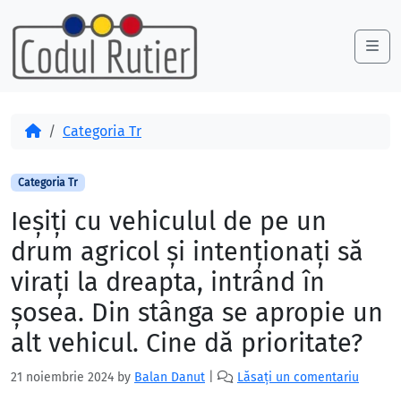
Skip to content
Skip to footer
Me
Acasă
Categoria Tr
Categoria Tr
Ieșiți cu vehiculul de pe un
drum agricol și intenționați să
virați la dreapta, intrând în
șosea. Din stânga se apropie un
alt vehicul. Cine dă prioritate?
21 noiembrie 2024
by
Balan Danut
|
Lăsați un comentariu