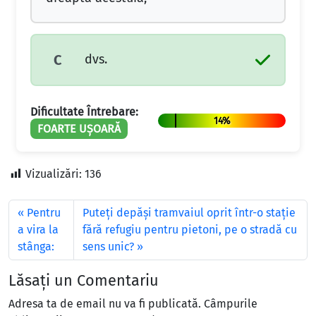
dvs.
C
Dificultate Întrebare:
14%
FOARTE UȘOARĂ
Vizualizări:
136
Pentru
Puteţi depăşi tramvaiul oprit într-o staţie
a vira la
fără refugiu pentru pietoni, pe o stradă cu
stânga:
sens unic?
Lăsați un Comentariu
Adresa ta de email nu va fi publicată.
Câmpurile