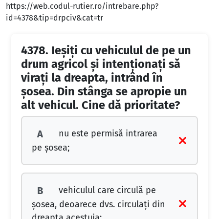
https://web.codul-rutier.ro/intrebare.php?
id=4378&tip=drpciv&cat=tr
4378.
Ieșiți cu vehiculul de pe un
drum agricol și intenționați să
virați la dreapta, intrând în
șosea. Din stânga se apropie un
alt vehicul. Cine dă prioritate?
nu este permisă intrarea
A
pe șosea;
vehiculul care circulă pe
B
șosea, deoarece dvs. circulați din
dreapta acestuia;