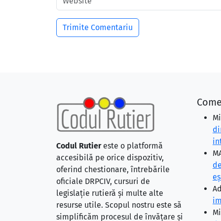
Come
Mi
di
in
Codul Rutier
este o platformă
MA
accesibilă pe orice dispozitiv,
de
oferind chestionare, întrebările
eş
oficiale DRPCIV, cursuri de
Ad
legislație rutieră și multe alte
im
resurse utile. Scopul nostru este să
Mi
simplificăm procesul de învățare și