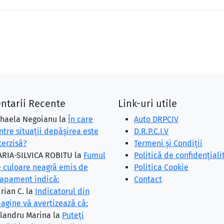
ntarii Recente
Link-uri utile
haela Negoianu
la
În care
Auto DRPCIV
ntre situaţii depăşirea este
D.R.P.C.I.V
terzisă?
Termeni și Condiții
RIA-SILVICA ROBITU
la
Fumul
Politică de confidențiali
 culoare neagră emis de
Politica Cookie
apament indică:
Contact
rian C.
la
Indicatorul din
agine vă avertizează că:
landru Marina
la
Puteţi