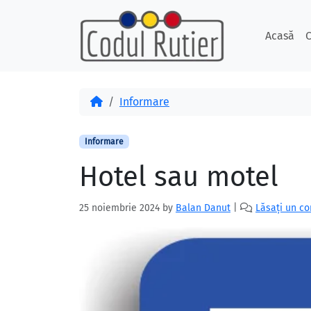
Skip to content
Skip to footer
Acasă
C
Acasă
Informare
Informare
Hotel sau motel
25 noiembrie 2024
by
Balan Danut
|
Lăsați un c