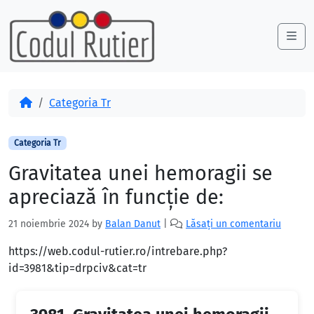
Skip to content
Skip to footer
Me
Acasă
Categoria Tr
Categoria Tr
Gravitatea unei hemoragii se
apreciază în funcție de:
21 noiembrie 2024
by
Balan Danut
|
Lăsați un comentariu
https://web.codul-rutier.ro/intrebare.php?
id=3981&tip=drpciv&cat=tr