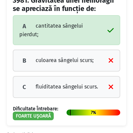
3981.
Gravitatea unei hemoragii
se apreciază în funcție de:
cantitatea sângelui
A
pierdut;
culoarea sângelui scurs;
B
fluiditatea sângelui scurs.
C
Dificultate Întrebare:
7%
FOARTE UȘOARĂ