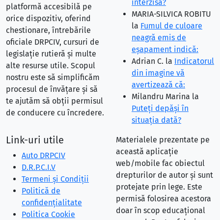
interzisă?
platformă accesibilă pe
MARIA-SILVICA ROBITU
orice dispozitiv, oferind
la
Fumul de culoare
chestionare, întrebările
neagră emis de
oficiale DRPCIV, cursuri de
eşapament indică:
legislație rutieră și multe
Adrian C.
la
Indicatorul
alte resurse utile. Scopul
din imagine vă
nostru este să simplificăm
avertizează că:
procesul de învățare și să
Milandru Marina
la
te ajutăm să obții permisul
Puteţi depăşi în
de conducere cu încredere.
situaţia dată?
Link-uri utile
Materialele prezentate pe
această aplicație
Auto DRPCIV
web/mobile fac obiectul
D.R.P.C.I.V
drepturilor de autor și sunt
Termeni și Condiții
protejate prin lege. Este
Politică de
permisă folosirea acestora
confidențialitate
doar în scop educațional
Politica Cookie