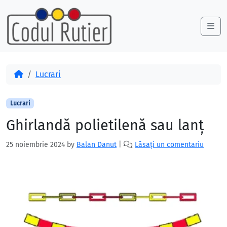
Skip to content
Skip to footer
Me
Acasă
Lucrari
Lucrari
Ghirlandă polietilenă sau lanț
25 noiembrie 2024
by
Balan Danut
|
Lăsați un comentariu