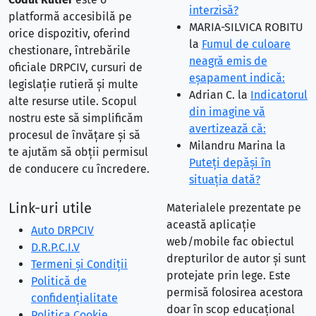
interzisă?
platformă accesibilă pe
MARIA-SILVICA ROBITU
orice dispozitiv, oferind
la
Fumul de culoare
chestionare, întrebările
neagră emis de
oficiale DRPCIV, cursuri de
eşapament indică:
legislație rutieră și multe
Adrian C.
la
Indicatorul
alte resurse utile. Scopul
din imagine vă
nostru este să simplificăm
avertizează că:
procesul de învățare și să
Milandru Marina
la
te ajutăm să obții permisul
Puteţi depăşi în
de conducere cu încredere.
situaţia dată?
Link-uri utile
Materialele prezentate pe
această aplicație
Auto DRPCIV
web/mobile fac obiectul
D.R.P.C.I.V
drepturilor de autor și sunt
Termeni și Condiții
protejate prin lege. Este
Politică de
permisă folosirea acestora
confidențialitate
doar în scop educațional
Politica Cookie