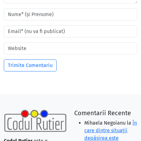
Comentarii Recente
Mihaela Negoianu
la
În
care dintre situaţii
depăşirea este
Codul Rutier
este o