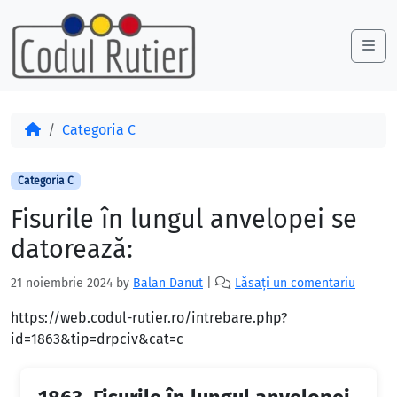
Skip to content
Skip to footer
Me
Acasă
Categoria C
Categoria C
Fisurile în lungul anvelopei se
datorează:
21 noiembrie 2024
by
Balan Danut
|
Lăsați un comentariu
https://web.codul-rutier.ro/intrebare.php?
id=1863&tip=drpciv&cat=c