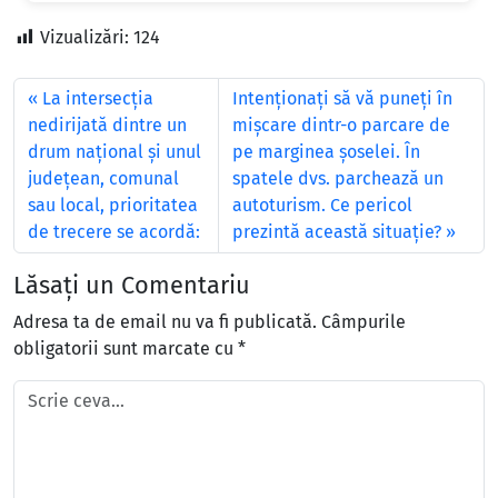
Vizualizări:
124
La intersecţia
Intenţionaţi să vă puneţi în
nedirijată dintre un
mişcare dintr-o parcare de
drum naţional şi unul
pe marginea şoselei. În
judeţean, comunal
spatele dvs. parchează un
sau local, prioritatea
autoturism. Ce pericol
de trecere se acordă:
prezintă această situaţie?
Lăsați un Comentariu
Adresa ta de email nu va fi publicată.
Câmpurile
obligatorii sunt marcate cu
*