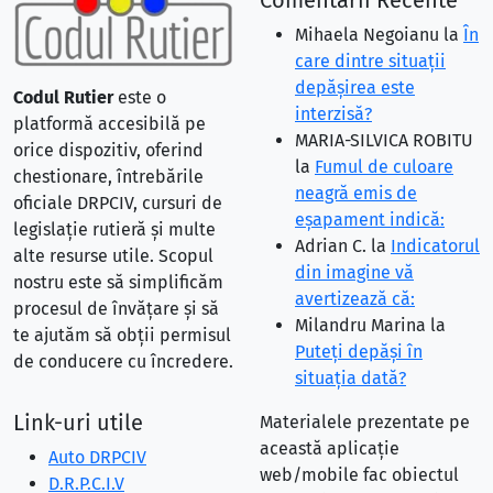
Comentarii Recente
Mihaela Negoianu
la
În
care dintre situaţii
depăşirea este
Codul Rutier
este o
interzisă?
platformă accesibilă pe
MARIA-SILVICA ROBITU
orice dispozitiv, oferind
la
Fumul de culoare
chestionare, întrebările
neagră emis de
oficiale DRPCIV, cursuri de
eşapament indică:
legislație rutieră și multe
Adrian C.
la
Indicatorul
alte resurse utile. Scopul
din imagine vă
nostru este să simplificăm
avertizează că:
procesul de învățare și să
Milandru Marina
la
te ajutăm să obții permisul
Puteţi depăşi în
de conducere cu încredere.
situaţia dată?
Link-uri utile
Materialele prezentate pe
această aplicație
Auto DRPCIV
web/mobile fac obiectul
D.R.P.C.I.V