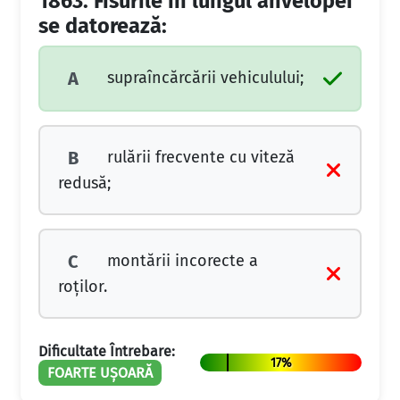
1863.
Fisurile în lungul anvelopei
se datorează:
supraîncărcării vehiculului;
A
rulării frecvente cu viteză
B
redusă;
montării incorecte a
C
roţilor.
Dificultate Întrebare:
17%
FOARTE UȘOARĂ