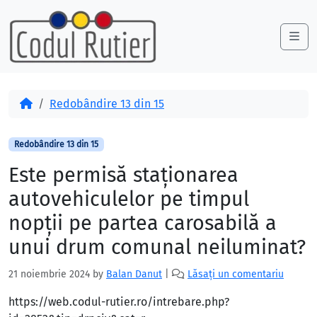
Skip to content
Skip to footer
Me
Acasă
Redobândire 13 din 15
Redobândire 13 din 15
Este permisă staţionarea
autovehiculelor pe timpul
nopţii pe partea carosabilă a
unui drum comunal neiluminat?
21 noiembrie 2024
by
Balan Danut
|
Lăsați un comentariu
https://web.codul-rutier.ro/intrebare.php?