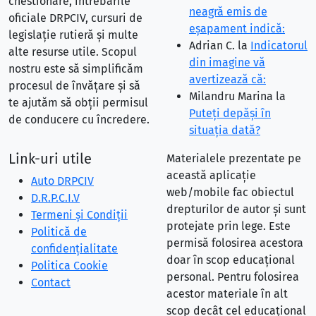
chestionare, întrebările
neagră emis de
oficiale DRPCIV, cursuri de
eşapament indică:
legislație rutieră și multe
Adrian C.
la
Indicatorul
alte resurse utile. Scopul
din imagine vă
nostru este să simplificăm
avertizează că:
procesul de învățare și să
Milandru Marina
la
te ajutăm să obții permisul
Puteţi depăşi în
de conducere cu încredere.
situaţia dată?
Link-uri utile
Materialele prezentate pe
această aplicație
Auto DRPCIV
web/mobile fac obiectul
D.R.P.C.I.V
drepturilor de autor și sunt
Termeni și Condiții
protejate prin lege. Este
Politică de
permisă folosirea acestora
confidențialitate
doar în scop educațional
Politica Cookie
personal. Pentru folosirea
Contact
acestor materiale în alt
scop decât cel educațional