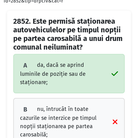
id=2852&tip=drpciv&cat=r
2852.
Este permisă staţionarea
autovehiculelor pe timpul nopţii
pe partea carosabilă a unui drum
comunal neiluminat?
da, dacă se aprind
A
luminile de poziţie sau de
staţionare;
nu, întrucât în toate
B
cazurile se interzice pe timpul
nopţii staţionarea pe partea
carosabilă;