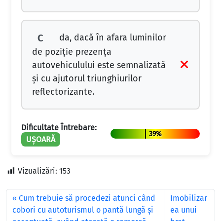
da, dacă în afara luminilor
C
de poziţie prezenţa
autovehiculului este semnalizată
şi cu ajutorul triunghiurilor
reflectorizante.
Dificultate Întrebare:
39%
UȘOARĂ
Vizualizări:
153
Cum trebuie să procedezi atunci când
Imobilizar
cobori cu autoturismul o pantă lungă şi
ea unui