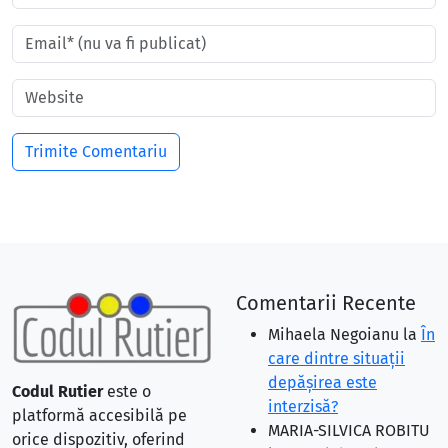
Comentarii Recente
Mihaela Negoianu
la
În
care dintre situaţii
depăşirea este
Codul Rutier
este o
interzisă?
platformă accesibilă pe
MARIA-SILVICA ROBITU
orice dispozitiv, oferind