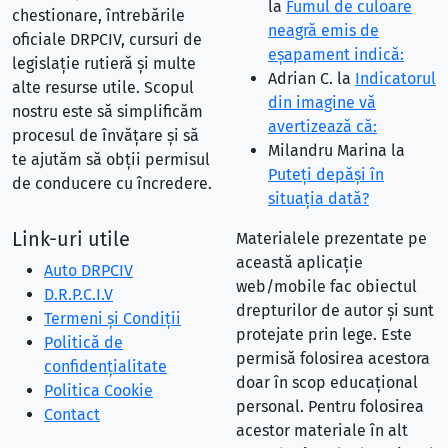
la
Fumul de culoare
chestionare, întrebările
neagră emis de
oficiale DRPCIV, cursuri de
eşapament indică:
legislație rutieră și multe
Adrian C.
la
Indicatorul
alte resurse utile. Scopul
din imagine vă
nostru este să simplificăm
avertizează că:
procesul de învățare și să
Milandru Marina
la
te ajutăm să obții permisul
Puteţi depăşi în
de conducere cu încredere.
situaţia dată?
Link-uri utile
Materialele prezentate pe
această aplicație
Auto DRPCIV
web/mobile fac obiectul
D.R.P.C.I.V
drepturilor de autor și sunt
Termeni și Condiții
protejate prin lege. Este
Politică de
permisă folosirea acestora
confidențialitate
doar în scop educațional
Politica Cookie
personal. Pentru folosirea
Contact
acestor materiale în alt