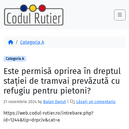
Skip to content
Skip to footer
Me
Acasă
Categoria A
Categoria A
Este permisă oprirea în dreptul
staţiei de tramvai prevăzută cu
refugiu pentru pietoni?
21 noiembrie 2024
by
Balan Danut
|
Lăsați un comentariu
https://web.codul-rutier.ro/intrebare.php?
id=1244&tip=drpciv&cat=a