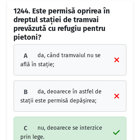
1244.
Este permisă oprirea în
dreptul staţiei de tramvai
prevăzută cu refugiu pentru
pietoni?
da, când tramvaiul nu se
A
află în staţie;
da, deoarece în astfel de
B
staţii este permisă depăşirea;
nu, deoarece se interzice
C
prin lege.