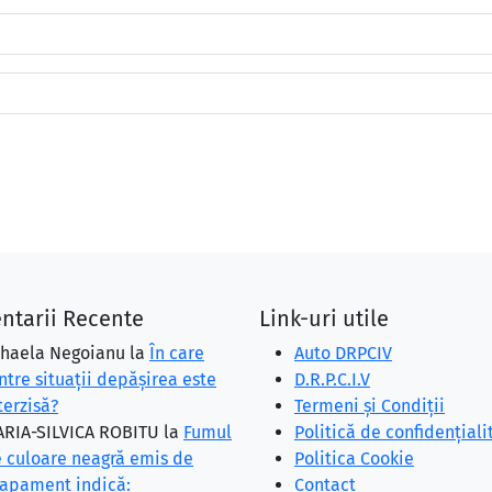
ntarii Recente
Link-uri utile
haela Negoianu
la
În care
Auto DRPCIV
ntre situaţii depăşirea este
D.R.P.C.I.V
terzisă?
Termeni și Condiții
RIA-SILVICA ROBITU
la
Fumul
Politică de confidențiali
 culoare neagră emis de
Politica Cookie
apament indică:
Contact