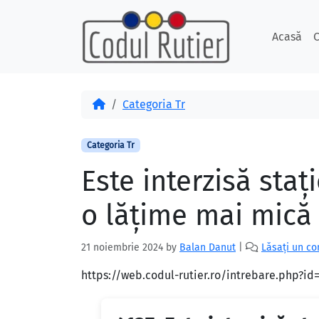
Skip to content
Skip to footer
Acasă
C
Acasă
Categoria Tr
Categoria Tr
Este interzisă sta
o lățime mai mică
21 noiembrie 2024
by
Balan Danut
|
Lăsați un c
https://web.codul-rutier.ro/intrebare.php?id