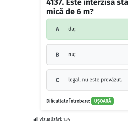
4137.
Este interzisă st
mică de 6 m?
da;
A
nu;
B
legal, nu este prevăzut.
C
Dificultate Întrebare:
UȘOARĂ
Vizualizări:
134