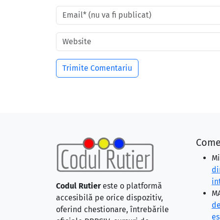
Come
Mi
di
in
Codul Rutier
este o platformă
MA
accesibilă pe orice dispozitiv,
de
oferind chestionare, întrebările
eş