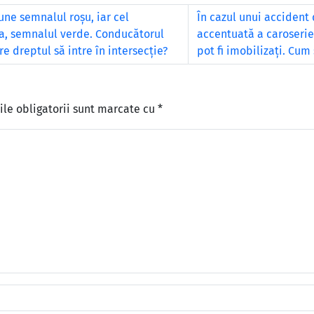
une semnalul roşu, iar cel
În cazul unui accident 
ga, semnalul verde. Conducătorul
accentuată a caroseriei
e dreptul să intre în intersecţie?
pot fi imobilizaţi. Cum 
le obligatorii sunt marcate cu
*