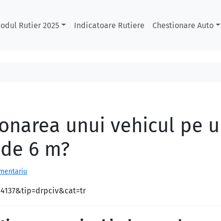
odul Rutier 2025
Indicatoare Rutiere
Chestionare Auto
ționarea unui vehicul pe 
 de 6 m?
omentariu
=4137&tip=drpciv&cat=tr