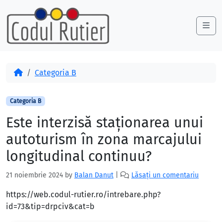
Skip to content
Skip to footer
Me
Acasă
Categoria B
Categoria B
Este interzisă staţionarea unui
autoturism în zona marcajului
longitudinal continuu?
21 noiembrie 2024
by
Balan Danut
|
Lăsați un comentariu
https://web.codul-rutier.ro/intrebare.php?
id=73&tip=drpciv&cat=b