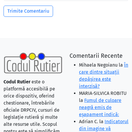
Comentarii Recente
Mihaela Negoianu
la
În
care dintre situaţii
depăşirea este
Codul Rutier
este o
interzisă?
platformă accesibilă pe
MARIA-SILVICA ROBITU
orice dispozitiv, oferind
la
Fumul de culoare
chestionare, întrebările
neagră emis de
oficiale DRPCIV, cursuri de
eşapament indică:
legislație rutieră și multe
Adrian C.
la
Indicatorul
alte resurse utile. Scopul
din imagine vă
nostru este să simplificăm