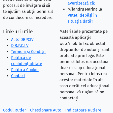
avertizează că:
procesul de învățare și să
Milandru Marina
la
te ajutăm să obții permisul
Puteţi depăşi în
de conducere cu încredere.
situaţia dată?
Link-uri utile
Materialele prezentate pe
această aplicație
Auto DRPCIV
web/mobile fac obiectul
D.R.P.C.I.V
drepturilor de autor și sunt
Termeni și Condiții
protejate prin lege. Este
Politică de
permisă folosirea acestora
confidențialitate
doar în scop educațional
Politica Cookie
personal. Pentru folosirea
Contact
acestor materiale în alt
scop decât cel educațional
personal vă rugăm să ne
contactați.
Codul Rutier
Chestionare Auto
Indicatoare Rutiere