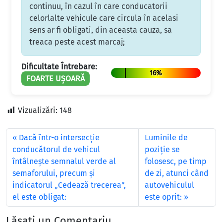
continuu, în cazul în care conducatorii
celorlalte vehicule care circula în acelasi
sens ar fi obligati, din aceasta cauza, sa
treaca peste acest marcaj;
Dificultate Întrebare:
16%
FOARTE UȘOARĂ
Vizualizări:
148
Dacă într-o intersecţie
Luminile de
conducătorul de vehicul
poziţie se
întâlneşte semnalul verde al
folosesc, pe timp
semaforului, precum şi
de zi, atunci când
indicatorul „Cedează trecerea”,
autovehiculul
el este obligat:
este oprit:
Lăsați un Comentariu