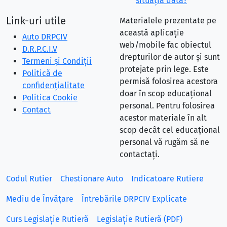
situaţia dată?
Link-uri utile
Materialele prezentate pe
această aplicație
Auto DRPCIV
web/mobile fac obiectul
D.R.P.C.I.V
drepturilor de autor și sunt
Termeni și Condiții
protejate prin lege. Este
Politică de
permisă folosirea acestora
confidențialitate
doar în scop educațional
Politica Cookie
personal. Pentru folosirea
Contact
acestor materiale în alt
scop decât cel educațional
personal vă rugăm să ne
contactați.
Codul Rutier
Chestionare Auto
Indicatoare Rutiere
Mediu de Învățare
Întrebările DRPCIV Explicate
Curs Legislație Rutieră
Legislație Rutieră (PDF)