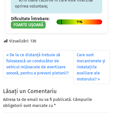
a) în toate cazurile în care este interzisa
oprirea voluntara;
Dificultate Întrebare:
11%
FOARTE UȘOARĂ
Vizualizări:
136
De la ce distanță trebuie să
Care sunt
folosească un conducător de
mecanismele și
vehicul mijloacele de avertizare
instalațiile
sonoră, pentru a preveni pietonii?
auxiliare ale
motorului?
Lăsați un Comentariu
Adresa ta de email nu va fi publicată.
Câmpurile
obligatorii sunt marcate cu
*