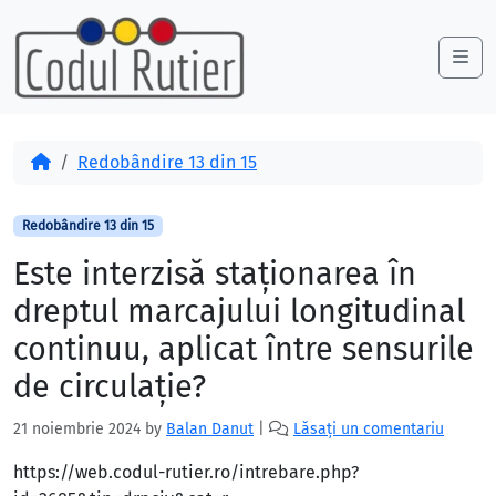
Skip to content
Skip to footer
Me
Acasă
Redobândire 13 din 15
Redobândire 13 din 15
Este interzisă staţionarea în
dreptul marcajului longitudinal
continuu, aplicat între sensurile
de circulaţie?
21 noiembrie 2024
by
Balan Danut
|
Lăsați un comentariu
https://web.codul-rutier.ro/intrebare.php?