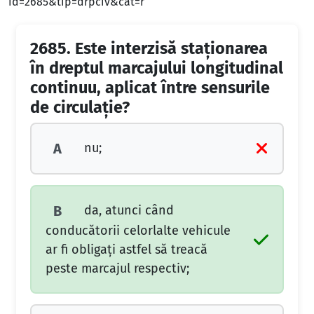
id=2685&tip=drpciv&cat=r
2685.
Este interzisă staţionarea
în dreptul marcajului longitudinal
continuu, aplicat între sensurile
de circulaţie?
nu;
A
da, atunci când
B
conducătorii celorlalte vehicule
ar fi obligaţi astfel să treacă
peste marcajul respectiv;