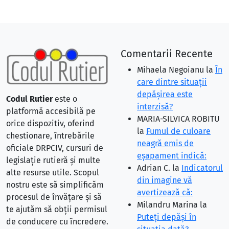
Comentarii Recente
Mihaela Negoianu
la
În
care dintre situaţii
depăşirea este
Codul Rutier
este o
interzisă?
platformă accesibilă pe
MARIA-SILVICA ROBITU
orice dispozitiv, oferind
la
Fumul de culoare
chestionare, întrebările
neagră emis de
oficiale DRPCIV, cursuri de
eşapament indică:
legislație rutieră și multe
Adrian C.
la
Indicatorul
alte resurse utile. Scopul
din imagine vă
nostru este să simplificăm
avertizează că:
procesul de învățare și să
Milandru Marina
la
te ajutăm să obții permisul
Puteţi depăşi în
de conducere cu încredere.