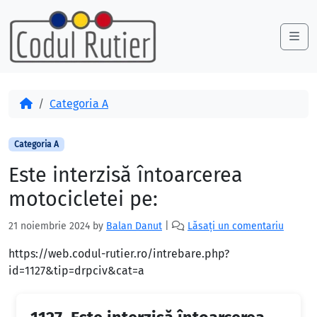
Skip to content
Skip to footer
Me
Acasă
Categoria A
Categoria A
Este interzisă întoarcerea
motocicletei pe:
21 noiembrie 2024
by
Balan Danut
|
Lăsați un comentariu
https://web.codul-rutier.ro/intrebare.php?
id=1127&tip=drpciv&cat=a