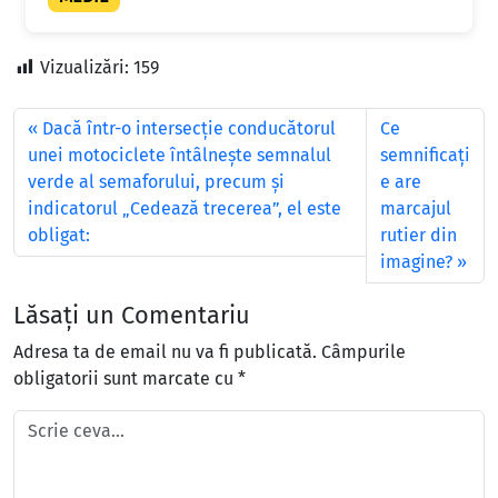
Vizualizări:
159
Dacă într-o intersecţie conducătorul
Ce
unei motociclete întâlneşte semnalul
semnificaţi
verde al semaforului, precum şi
e are
indicatorul „Cedează trecerea”, el este
marcajul
obligat:
rutier din
imagine?
Lăsați un Comentariu
Adresa ta de email nu va fi publicată.
Câmpurile
obligatorii sunt marcate cu
*