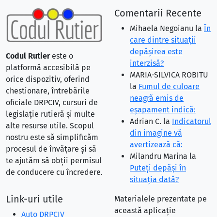
Comentarii Recente
Mihaela Negoianu
la
În
care dintre situaţii
depăşirea este
Codul Rutier
este o
interzisă?
platformă accesibilă pe
MARIA-SILVICA ROBITU
orice dispozitiv, oferind
la
Fumul de culoare
chestionare, întrebările
neagră emis de
oficiale DRPCIV, cursuri de
eşapament indică:
legislație rutieră și multe
Adrian C.
la
Indicatorul
alte resurse utile. Scopul
din imagine vă
nostru este să simplificăm
avertizează că:
procesul de învățare și să
Milandru Marina
la
te ajutăm să obții permisul
Puteţi depăşi în
de conducere cu încredere.
situaţia dată?
Link-uri utile
Materialele prezentate pe
această aplicație
Auto DRPCIV