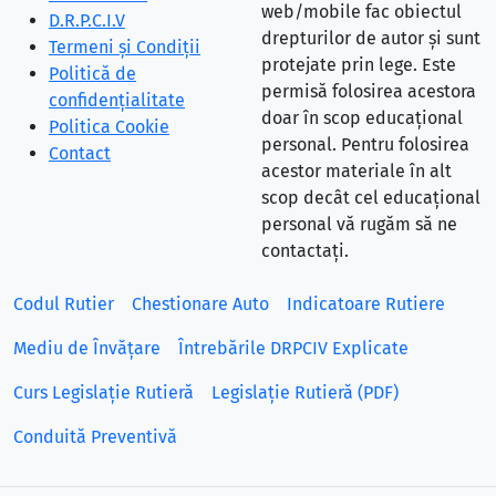
web/mobile fac obiectul
D.R.P.C.I.V
drepturilor de autor și sunt
Termeni și Condiții
protejate prin lege. Este
Politică de
permisă folosirea acestora
confidențialitate
doar în scop educațional
Politica Cookie
personal. Pentru folosirea
Contact
acestor materiale în alt
scop decât cel educațional
personal vă rugăm să ne
contactați.
Codul Rutier
Chestionare Auto
Indicatoare Rutiere
Mediu de Învățare
Întrebările DRPCIV Explicate
Curs Legislație Rutieră
Legislație Rutieră (PDF)
Conduită Preventivă