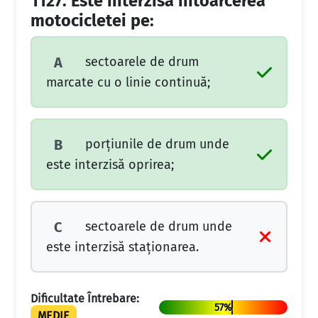
1127.
Este interzisă întoarcerea
motocicletei pe:
sectoarele de drum
A
marcate cu o linie continuă;
porţiunile de drum unde
B
este interzisă oprirea;
sectoarele de drum unde
C
este interzisă staţionarea.
Dificultate Întrebare:
57%
MEDIE