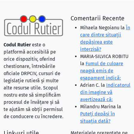
Comentarii Recente
Mihaela Negoianu
la
În
care dintre situaţii
depăşirea este
Codul Rutier
este o
interzisă?
platformă accesibilă pe
MARIA-SILVICA ROBITU
orice dispozitiv, oferind
la
Fumul de culoare
chestionare, întrebările
neagră emis de
oficiale DRPCIV, cursuri de
eşapament indică:
legislație rutieră și multe
Adrian C.
la
Indicatorul
alte resurse utile. Scopul
din imagine vă
nostru este să simplificăm
avertizează că:
procesul de învățare și să
Milandru Marina
la
te ajutăm să obții permisul
Puteţi depăşi în
de conducere cu încredere.
situaţia dată?
Link-uri utile
Materialele prezentate pe