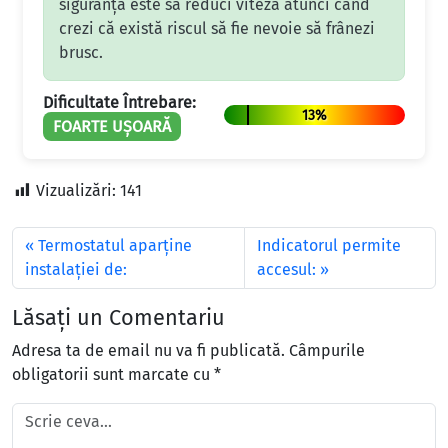
siguranță este să reduci viteza atunci când
crezi că există riscul să fie nevoie să frânezi
brusc.
Dificultate Întrebare:
13%
FOARTE UȘOARĂ
Vizualizări:
141
Termostatul aparţine
Indicatorul permite
instalaţiei de:
accesul:
Lăsați un Comentariu
Adresa ta de email nu va fi publicată.
Câmpurile
obligatorii sunt marcate cu
*