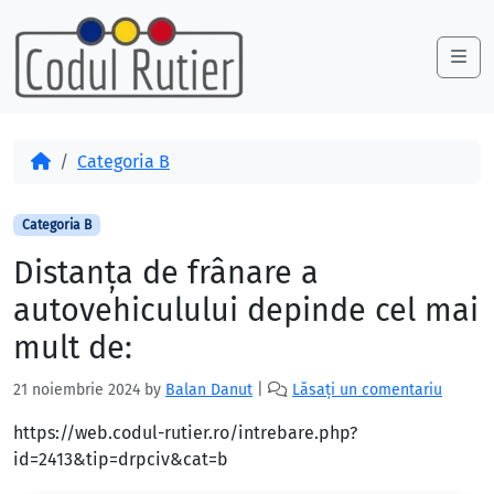
Skip to content
Skip to footer
Me
Acasă
Categoria B
Categoria B
Distanţa de frânare a
autovehiculului depinde cel mai
mult de:
21 noiembrie 2024
by
Balan Danut
|
Lăsați un comentariu
https://web.codul-rutier.ro/intrebare.php?
id=2413&tip=drpciv&cat=b