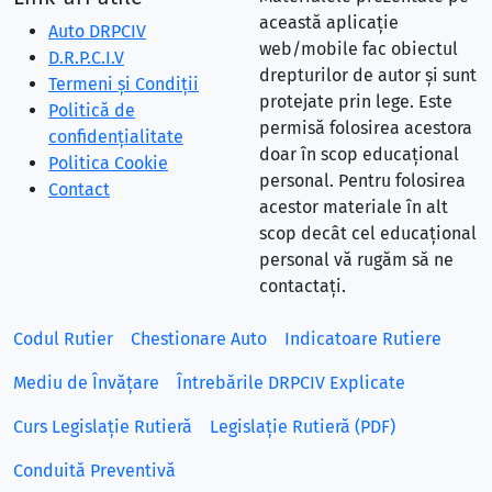
această aplicație
Auto DRPCIV
web/mobile fac obiectul
D.R.P.C.I.V
drepturilor de autor și sunt
Termeni și Condiții
protejate prin lege. Este
Politică de
permisă folosirea acestora
confidențialitate
doar în scop educațional
Politica Cookie
personal. Pentru folosirea
Contact
acestor materiale în alt
scop decât cel educațional
personal vă rugăm să ne
contactați.
Codul Rutier
Chestionare Auto
Indicatoare Rutiere
Mediu de Învățare
Întrebările DRPCIV Explicate
Curs Legislație Rutieră
Legislație Rutieră (PDF)
Conduită Preventivă