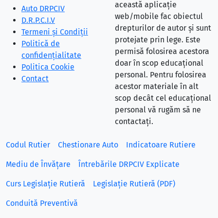
această aplicație
Auto DRPCIV
web/mobile fac obiectul
D.R.P.C.I.V
drepturilor de autor și sunt
Termeni și Condiții
protejate prin lege. Este
Politică de
permisă folosirea acestora
confidențialitate
doar în scop educațional
Politica Cookie
personal. Pentru folosirea
Contact
acestor materiale în alt
scop decât cel educațional
personal vă rugăm să ne
contactați.
Codul Rutier
Chestionare Auto
Indicatoare Rutiere
Mediu de Învățare
Întrebările DRPCIV Explicate
Curs Legislație Rutieră
Legislație Rutieră (PDF)
Conduită Preventivă