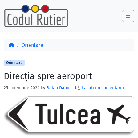
Skip to content
Skip to footer
Me
Acasă
Orientare
Orientare
Direcția spre aeroport
25 noiembrie 2024
by
Balan Danut
|
Lăsați un comentariu