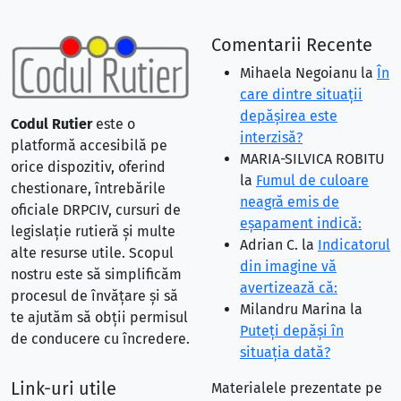
Comentarii Recente
Mihaela Negoianu
la
În
care dintre situaţii
depăşirea este
Codul Rutier
este o
interzisă?
platformă accesibilă pe
MARIA-SILVICA ROBITU
orice dispozitiv, oferind
la
Fumul de culoare
chestionare, întrebările
neagră emis de
oficiale DRPCIV, cursuri de
eşapament indică:
legislație rutieră și multe
Adrian C.
la
Indicatorul
alte resurse utile. Scopul
din imagine vă
nostru este să simplificăm
avertizează că:
procesul de învățare și să
Milandru Marina
la
te ajutăm să obții permisul
Puteţi depăşi în
de conducere cu încredere.
situaţia dată?
Link-uri utile
Materialele prezentate pe