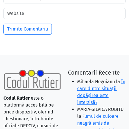
Comentarii Recente
Mihaela Negoianu
la
În
care dintre situaţii
depăşirea este
Codul Rutier
este o
interzisă?
platformă accesibilă pe
MARIA-SILVICA ROBITU
orice dispozitiv, oferind
la
Fumul de culoare
chestionare, întrebările
neagră emis de
oficiale DRPCIV, cursuri de