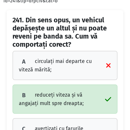
id=241&tip=drpciv&cat=b
241.
Din sens opus, un vehicul
depăşeşte un altul şi nu poate
reveni pe banda sa. Cum vă
comportaţi corect?
circulaţi mai departe cu
A
viteză mărită;
reduceţi viteza şi vă
B
angajaţi mult spre dreapta;
avertizaţi cu farurile
C