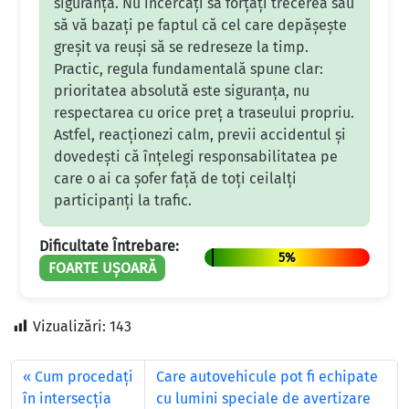
siguranță. Nu încercați să forțați trecerea sau
să vă bazați pe faptul că cel care depășește
greșit va reuși să se redreseze la timp.
Practic, regula fundamentală spune clar:
prioritatea absolută este siguranța, nu
respectarea cu orice preț a traseului propriu.
Astfel, reacționezi calm, previi accidentul și
dovedești că înțelegi responsabilitatea pe
care o ai ca șofer față de toți ceilalți
participanți la trafic.
Dificultate Întrebare:
5%
FOARTE UȘOARĂ
Vizualizări:
143
Cum procedați
Care autovehicule pot fi echipate
în intersecția
cu lumini speciale de avertizare