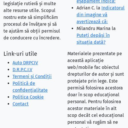
eşapament indică:
legislație rutieră și multe
Adrian C.
la
Indicatorul
alte resurse utile. Scopul
din imagine vă
nostru este să simplificăm
avertizează că:
procesul de învățare și să
Milandru Marina
la
te ajutăm să obții permisul
Puteţi depăşi în
de conducere cu încredere.
situaţia dată?
Link-uri utile
Materialele prezentate pe
această aplicație
Auto DRPCIV
web/mobile fac obiectul
D.R.P.C.I.V
drepturilor de autor și sunt
Termeni și Condiții
protejate prin lege. Este
Politică de
permisă folosirea acestora
confidențialitate
doar în scop educațional
Politica Cookie
personal. Pentru folosirea
Contact
acestor materiale în alt
scop decât cel educațional
personal vă rugăm să ne