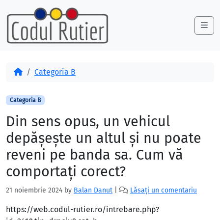
Skip to content
Skip to footer
Me
Acasă
Categoria B
Categoria B
Din sens opus, un vehicul
depăşeşte un altul şi nu poate
reveni pe banda sa. Cum vă
comportaţi corect?
21 noiembrie 2024
by
Balan Danut
|
Lăsați un comentariu
https://web.codul-rutier.ro/intrebare.php?