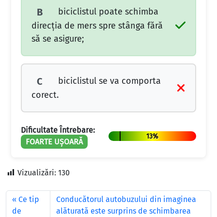
biciclistul poate schimba
B
direcția de mers spre stânga fără
să se asigure;
biciclistul se va comporta
C
corect.
Dificultate Întrebare:
13%
FOARTE UȘOARĂ
Vizualizări:
130
Ce tip
Conducătorul autobuzului din imaginea
de
alăturată este surprins de schimbarea