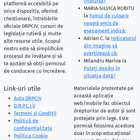
interzisă?
platformă accesibilă pe
MARIA-SILVICA ROBITU
orice dispozitiv, oferind
la
Fumul de culoare
chestionare, întrebările
neagră emis de
oficiale DRPCIV, cursuri de
eşapament indică:
legislație rutieră și multe
Adrian C.
la
Indicatorul
alte resurse utile. Scopul
din imagine vă
nostru este să simplificăm
avertizează că:
procesul de învățare și să
Milandru Marina
la
te ajutăm să obții permisul
Puteţi depăşi în
de conducere cu încredere.
situaţia dată?
Link-uri utile
Materialele prezentate pe
această aplicație
Auto DRPCIV
web/mobile fac obiectul
D.R.P.C.I.V
drepturilor de autor și sunt
Termeni și Condiții
protejate prin lege. Este
Politică de
permisă folosirea acestora
confidențialitate
doar în scop educațional
Politica Cookie