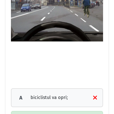
biciclistul va opri;
A