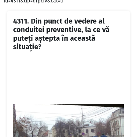
id=4311&tip=drpciv&cat=tr
4311.
Din punct de vedere al
conduitei preventive, la ce vă
puteți aștepta în această
situație?