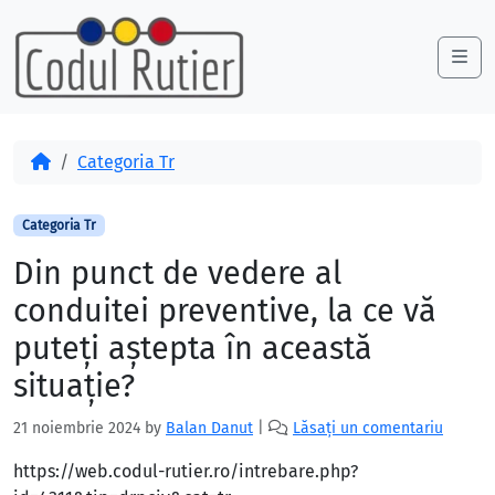
Skip to content
Skip to footer
Me
Acasă
Categoria Tr
Categoria Tr
Din punct de vedere al
conduitei preventive, la ce vă
puteți aștepta în această
situație?
21 noiembrie 2024
by
Balan Danut
|
Lăsați un comentariu
https://web.codul-rutier.ro/intrebare.php?