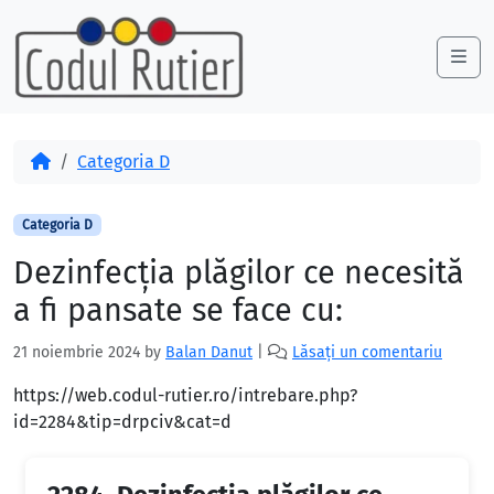
Skip to content
Skip to footer
Me
Acasă
Categoria D
Categoria D
Dezinfecţia plăgilor ce necesită
a fi pansate se face cu:
21 noiembrie 2024
by
Balan Danut
|
Lăsați un comentariu
https://web.codul-rutier.ro/intrebare.php?
id=2284&tip=drpciv&cat=d