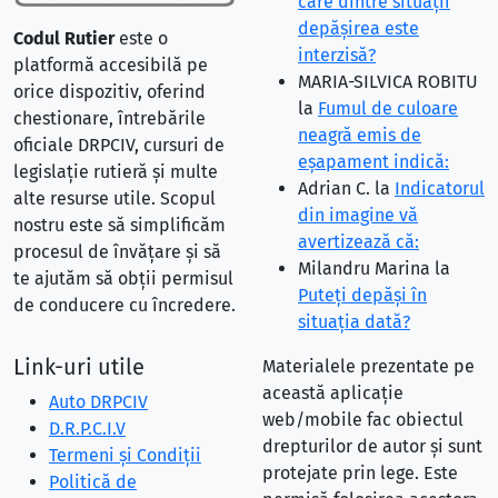
care dintre situaţii
depăşirea este
Codul Rutier
este o
interzisă?
platformă accesibilă pe
MARIA-SILVICA ROBITU
orice dispozitiv, oferind
la
Fumul de culoare
chestionare, întrebările
neagră emis de
oficiale DRPCIV, cursuri de
eşapament indică:
legislație rutieră și multe
Adrian C.
la
Indicatorul
alte resurse utile. Scopul
din imagine vă
nostru este să simplificăm
avertizează că:
procesul de învățare și să
Milandru Marina
la
te ajutăm să obții permisul
Puteţi depăşi în
de conducere cu încredere.
situaţia dată?
Link-uri utile
Materialele prezentate pe
această aplicație
Auto DRPCIV
web/mobile fac obiectul
D.R.P.C.I.V
drepturilor de autor și sunt
Termeni și Condiții
protejate prin lege. Este
Politică de