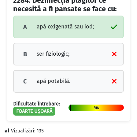
2284.
Dezinfecţia plăgilor ce
necesită a fi pansate se face cu:
apă oxigenată sau iod;
A
ser fiziologic;
B
apă potabilă.
C
Dificultate Întrebare:
4%
FOARTE UȘOARĂ
Vizualizări:
135