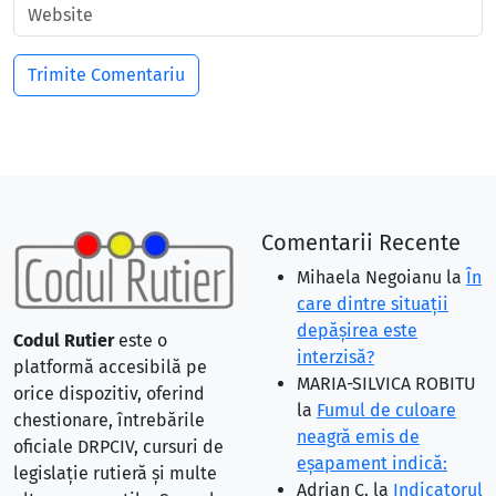
Comentarii Recente
Mihaela Negoianu
la
În
care dintre situaţii
depăşirea este
Codul Rutier
este o
interzisă?
platformă accesibilă pe
MARIA-SILVICA ROBITU
orice dispozitiv, oferind
la
Fumul de culoare
chestionare, întrebările
neagră emis de
oficiale DRPCIV, cursuri de
eşapament indică:
legislație rutieră și multe
Adrian C.
la
Indicatorul