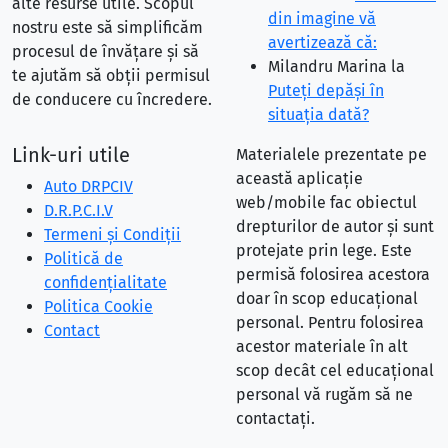
alte resurse utile. Scopul
din imagine vă
nostru este să simplificăm
avertizează că:
procesul de învățare și să
Milandru Marina
la
te ajutăm să obții permisul
Puteţi depăşi în
de conducere cu încredere.
situaţia dată?
Link-uri utile
Materialele prezentate pe
această aplicație
Auto DRPCIV
web/mobile fac obiectul
D.R.P.C.I.V
drepturilor de autor și sunt
Termeni și Condiții
protejate prin lege. Este
Politică de
permisă folosirea acestora
confidențialitate
doar în scop educațional
Politica Cookie
personal. Pentru folosirea
Contact
acestor materiale în alt
scop decât cel educațional
personal vă rugăm să ne
contactați.