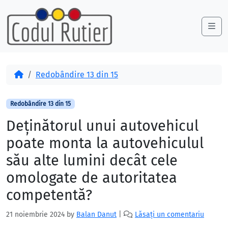
Skip to content
Skip to footer
Me
Acasă
Redobândire 13 din 15
Redobândire 13 din 15
Deţinătorul unui autovehicul
poate monta la autovehiculul
său alte lumini decât cele
omologate de autoritatea
competentă?
21 noiembrie 2024
by
Balan Danut
|
Lăsați un comentariu