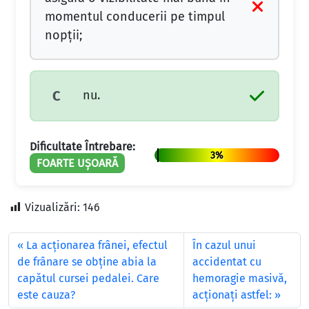
momentul conducerii pe timpul
nopţii;
nu.
C
Dificultate Întrebare:
3%
FOARTE UȘOARĂ
Vizualizări:
146
La acţionarea frânei, efectul
În cazul unui
de frânare se obţine abia la
accidentat cu
capătul cursei pedalei. Care
hemoragie masivă,
este cauza?
acţionaţi astfel: