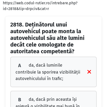
https://web.codul-rutier.ro/intrebare.php?
id=2818&tip=drpciv&cat=r
2818.
Deţinătorul unui
autovehicul poate monta la
autovehiculul său alte lumini
decât cele omologate de
autoritatea competentă?
da, dacă luminile
A
contribuie la sporirea vizibilităţii
autovehiculului în trafic;
da, dacă prin aceasta îşi
B
asigură o vizibilitate mai bună în