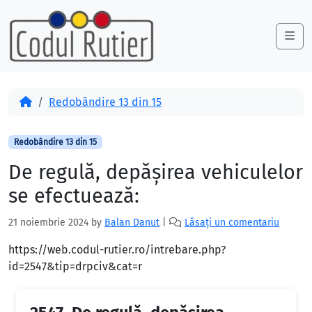
Skip to content
Skip to footer
Me
Acasă
Redobândire 13 din 15
Redobândire 13 din 15
De regulă, depăşirea vehiculelor
se efectuează:
21 noiembrie 2024
by
Balan Danut
|
Lăsați un comentariu
https://web.codul-rutier.ro/intrebare.php?
id=2547&tip=drpciv&cat=r