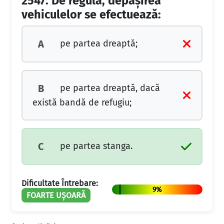
2547.
De regulă, depăşirea
vehiculelor se efectuează:
pe partea dreaptă;
A
pe partea dreaptă, dacă
B
există bandă de refugiu;
pe partea stanga.
C
Dificultate Întrebare:
9%
FOARTE UȘOARĂ