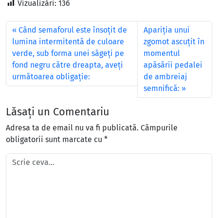
Vizualizări:
136
Când semaforul este însoţit de
Apariția unui
lumina intermitentă de culoare
zgomot ascuțit în
verde, sub forma unei săgeţi pe
momentul
fond negru către dreapta, aveţi
apăsării pedalei
următoarea obligaţie:
de ambreiaj
semnifică:
Lăsați un Comentariu
Adresa ta de email nu va fi publicată.
Câmpurile
obligatorii sunt marcate cu
*