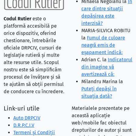
Mihaela Negoianu
la
În
care dintre situaţii
depăşirea este
Codul Rutier
este o
interzisă?
platformă accesibilă pe
MARIA-SILVICA ROBITU
orice dispozitiv, oferind
la
Fumul de culoare
chestionare, întrebările
neagră emis de
oficiale DRPCIV, cursuri de
eşapament indică:
legislație rutieră și multe
Adrian C.
la
Indicatorul
alte resurse utile. Scopul
din imagine vă
nostru este să simplificăm
avertizează că:
procesul de învățare și să
Milandru Marina
la
te ajutăm să obții permisul
Puteţi depăşi în
de conducere cu încredere.
situaţia dată?
Link-uri utile
Materialele prezentate pe
această aplicație
Auto DRPCIV
web/mobile fac obiectul
D.R.P.C.I.V
drepturilor de autor și sunt
Termeni și Condiții