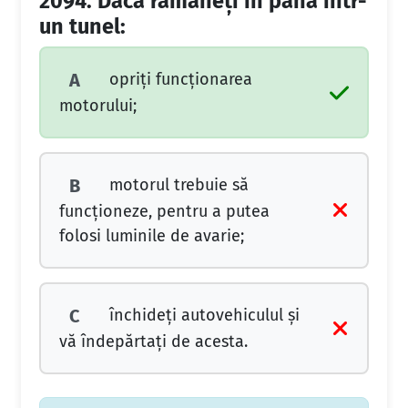
2094.
Dacă rămâneţi în pană într-
un tunel:
opriţi funcţionarea
A
motorului;
motorul trebuie să
B
funcţioneze, pentru a putea
folosi luminile de avarie;
închideţi autovehiculul şi
C
vă îndepărtaţi de acesta.