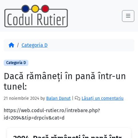
Skip to content
Skip to footer
Me
Acasă
Categoria D
Categoria D
Dacă rămâneţi în pană într-un
tunel:
21 noiembrie 2024
by
Balan Danut
|
Lăsați un comentariu
https://web.codul-rutier.ro/intrebare.php?
id=2094&tip=drpciv&cat=d