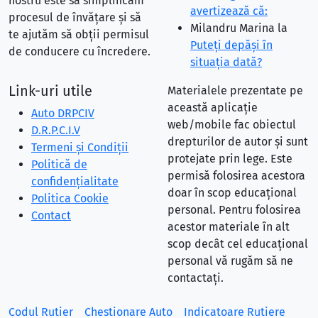
nostru este să simplificăm
avertizează că:
procesul de învățare și să
Milandru Marina
la
te ajutăm să obții permisul
Puteţi depăşi în
de conducere cu încredere.
situaţia dată?
Link-uri utile
Materialele prezentate pe
această aplicație
Auto DRPCIV
web/mobile fac obiectul
D.R.P.C.I.V
drepturilor de autor și sunt
Termeni și Condiții
protejate prin lege. Este
Politică de
permisă folosirea acestora
confidențialitate
doar în scop educațional
Politica Cookie
personal. Pentru folosirea
Contact
acestor materiale în alt
scop decât cel educațional
personal vă rugăm să ne
contactați.
Codul Rutier
Chestionare Auto
Indicatoare Rutiere