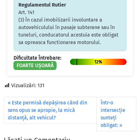
Regulamentul Rutier
Art. 141
(3) În cazul imobilizarii involuntare a
autovehiculului în pasaje subterane sau în
tuneluri, conducatorul acestuia este obligat
sa opreasca functionarea motorului.
Dificultate Întrebare:
12%
FOARTE UȘOARĂ
Vizualizări:
131
Este permisă depășirea când din
Într-o
sens opus se apropie, la mică
intersecţie
distanță, alt vehicul?
sunteţi
obligat: