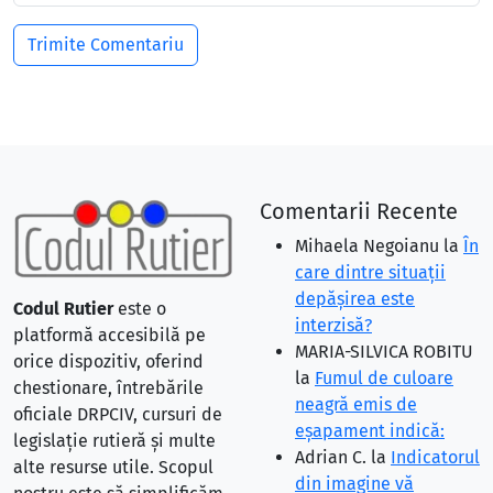
Comentarii Recente
Mihaela Negoianu
la
În
care dintre situaţii
depăşirea este
Codul Rutier
este o
interzisă?
platformă accesibilă pe
MARIA-SILVICA ROBITU
orice dispozitiv, oferind
la
Fumul de culoare
chestionare, întrebările
neagră emis de
oficiale DRPCIV, cursuri de
eşapament indică:
legislație rutieră și multe
Adrian C.
la
Indicatorul
alte resurse utile. Scopul
din imagine vă