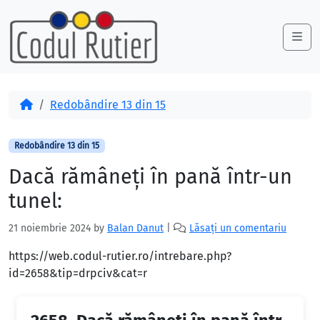
Skip to content
Skip to footer
Me
Acasă
Redobândire 13 din 15
Redobândire 13 din 15
Dacă rămâneţi în pană într-un
tunel:
21 noiembrie 2024
by
Balan Danut
|
Lăsați un comentariu
https://web.codul-rutier.ro/intrebare.php?
id=2658&tip=drpciv&cat=r