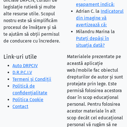
oficiale DRPCIV, cursuri de
eşapament indică:
legislație rutieră și multe
Adrian C.
la
Indicatorul
alte resurse utile. Scopul
din imagine vă
nostru este să simplificăm
avertizează că:
procesul de învățare și să
Milandru Marina
la
te ajutăm să obții permisul
Puteţi depăşi în
de conducere cu încredere.
situaţia dată?
Link-uri utile
Materialele prezentate pe
această aplicație
Auto DRPCIV
web/mobile fac obiectul
D.R.P.C.I.V
drepturilor de autor și sunt
Termeni și Condiții
protejate prin lege. Este
Politică de
permisă folosirea acestora
confidențialitate
doar în scop educațional
Politica Cookie
personal. Pentru folosirea
Contact
acestor materiale în alt
scop decât cel educațional
personal vă rugăm să ne