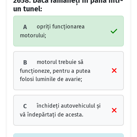
2658.
Dacă rămâneţi în pană într-
un tunel:
opriţi funcţionarea
A
motorului;
motorul trebuie să
B
funcţioneze, pentru a putea
folosi luminile de avarie;
închideţi autovehiculul şi
C
vă îndepărtaţi de acesta.