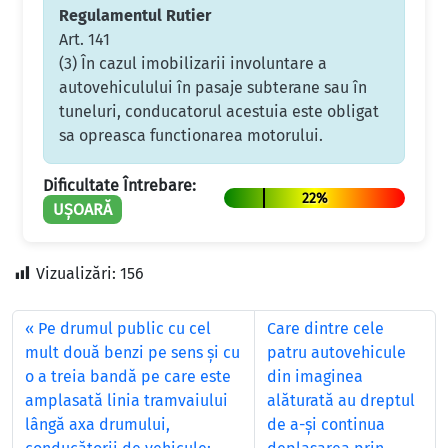
Regulamentul Rutier
Art. 141
(3) În cazul imobilizarii involuntare a
autovehiculului în pasaje subterane sau în
tuneluri, conducatorul acestuia este obligat
sa opreasca functionarea motorului.
Dificultate Întrebare:
22%
UȘOARĂ
Vizualizări:
156
Pe drumul public cu cel
Care dintre cele
mult două benzi pe sens şi cu
patru autovehicule
o a treia bandă pe care este
din imaginea
amplasată linia tramvaiului
alăturată au dreptul
lângă axa drumului,
de a-şi continua