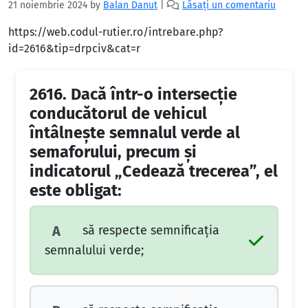
21 noiembrie 2024
by
Balan Danut
|
Lăsați un comentariu
https://web.codul-rutier.ro/intrebare.php?
id=2616&tip=drpciv&cat=r
2616.
Dacă într-o intersecţie
conducătorul de vehicul
întâlneşte semnalul verde al
semaforului, precum şi
indicatorul „Cedează trecerea”, el
este obligat:
să respecte semnificaţia
A
semnalului verde;