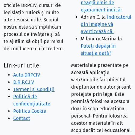
neagră emis de
oficiale DRPCIV, cursuri de
eşapament indică:
legislație rutieră și multe
Adrian C.
la
Indicatorul
alte resurse utile. Scopul
din imagine vă
nostru este să simplificăm
avertizează că:
procesul de învățare și să
Milandru Marina
la
te ajutăm să obții permisul
Puteţi depăşi în
de conducere cu încredere.
situaţia dată?
Link-uri utile
Materialele prezentate pe
această aplicație
Auto DRPCIV
web/mobile fac obiectul
D.R.P.C.I.V
drepturilor de autor și sunt
Termeni și Condiții
protejate prin lege. Este
Politică de
permisă folosirea acestora
confidențialitate
doar în scop educațional
Politica Cookie
personal. Pentru folosirea
Contact
acestor materiale în alt
scop decât cel educațional