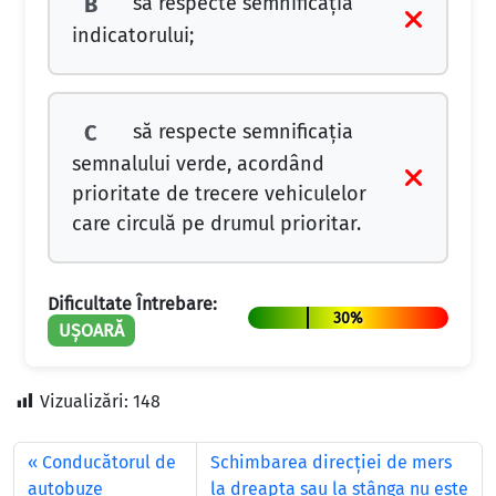
să respecte semnificaţia
B
indicatorului;
să respecte semnificaţia
C
semnalului verde, acordând
prioritate de trecere vehiculelor
care circulă pe drumul prioritar.
Dificultate Întrebare:
30%
UȘOARĂ
Vizualizări:
148
Conducătorul de
Schimbarea direcţiei de mers
autobuze
la dreapta sau la stânga nu este