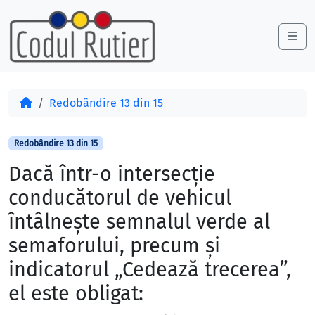
Skip to content
Skip to footer
Me
Acasă
Redobândire 13 din 15
Redobândire 13 din 15
Dacă într-o intersecţie
conducătorul de vehicul
întâlneşte semnalul verde al
semaforului, precum şi
indicatorul „Cedează trecerea”,
el este obligat: