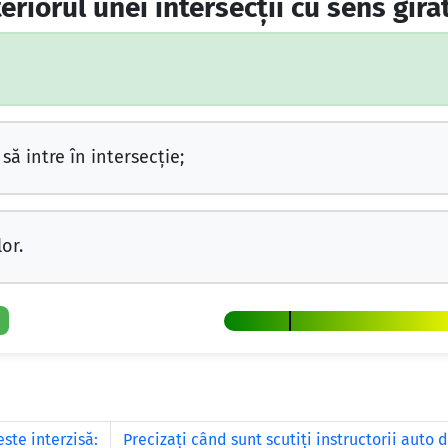
teriorul unei intersecţii cu sens girat
ă intre în intersecţie;
or.
ste interzisă:
Precizaţi când sunt scutiţi instructorii auto 