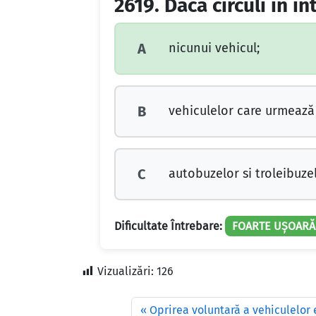
2619.
Dacă circuli în in
nicunui vehicul;
A
vehiculelor care urmează s
B
autobuzelor si troleibuzel
C
Dificultate Întrebare:
FOARTE UȘOARĂ
Vizualizări:
126
Oprirea voluntară a vehiculelor e