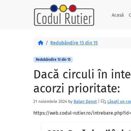
Skip to content
Skip to footer
Acasă
C
Acasă
Redobândire 13 din 15
Redobândire 13 din 15
Dacă circuli în inte
acorzi prioritate:
21 noiembrie 2024
by
Balan Danut
|
Lăsați un c
https://web.codul-rutier.ro/intrebare.php?i