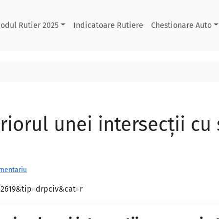
odul Rutier 2025
Indicatoare Rutiere
Chestionare Auto
riorul unei intersecţii cu
omentariu
d=2619&tip=drpciv&cat=r