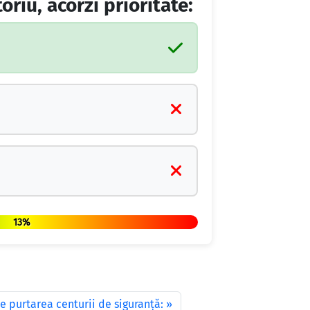
oriu, acorzi prioritate:
13%
de purtarea centurii de siguranţă: