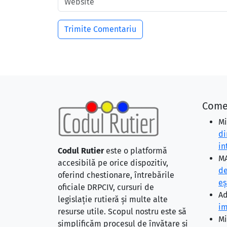
Come
Mi
di
in
Codul Rutier
este o platformă
MA
accesibilă pe orice dispozitiv,
de
oferind chestionare, întrebările
eş
oficiale DRPCIV, cursuri de
Ad
legislație rutieră și multe alte
im
resurse utile. Scopul nostru este să
Mi
simplificăm procesul de învățare și