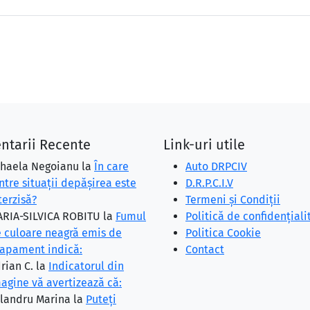
ntarii Recente
Link-uri utile
haela Negoianu
la
În care
Auto DRPCIV
ntre situaţii depăşirea este
D.R.P.C.I.V
terzisă?
Termeni și Condiții
RIA-SILVICA ROBITU
la
Fumul
Politică de confidențiali
 culoare neagră emis de
Politica Cookie
apament indică:
Contact
rian C.
la
Indicatorul din
agine vă avertizează că:
landru Marina
la
Puteţi