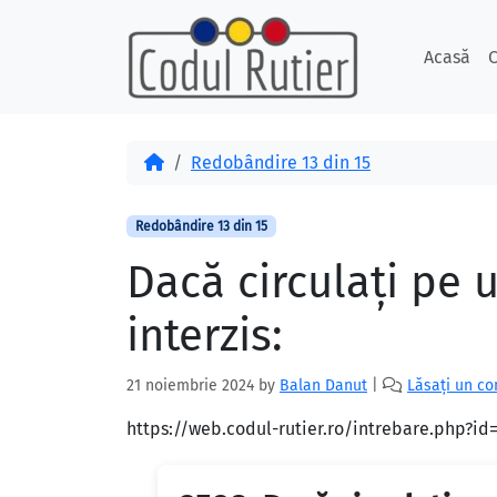
Skip to content
Skip to footer
Acasă
C
Acasă
Redobândire 13 din 15
Redobândire 13 din 15
Dacă circulaţi pe 
interzis:
21 noiembrie 2024
by
Balan Danut
|
Lăsați un c
https://web.codul-rutier.ro/intrebare.php?i