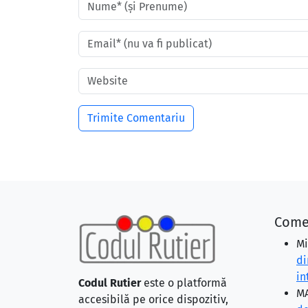
Come
Mi
di
in
Codul Rutier
este o platformă
MA
accesibilă pe orice dispozitiv,