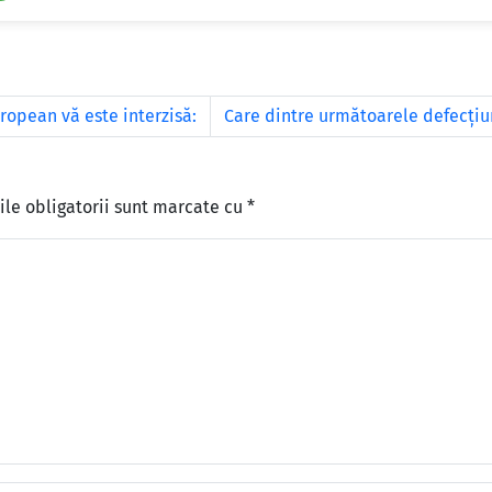
ropean vă este interzisă:
Care dintre următoarele defecţiu
le obligatorii sunt marcate cu
*