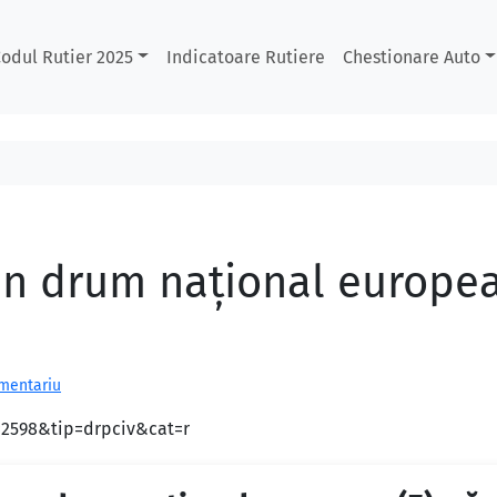
odul Rutier 2025
Indicatoare Rutiere
Chestionare Auto
un drum naţional european
omentariu
d=2598&tip=drpciv&cat=r