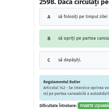
2598.
Dacă circulaţi pe
să folosiţi pe timpul zilei
A
să opriţi pe partea carosa
B
să depăşiţi.
C
Regulamentul Rutier
Articolul 142 - Se interzice oprirea v
m) pe partea carosabilă a autostrăzil
Dificultate Întrebare:
FOARTE UȘOARĂ