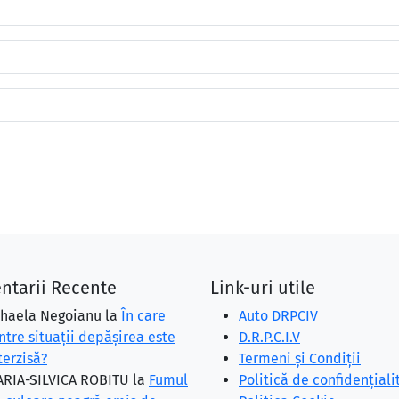
ntarii Recente
Link-uri utile
haela Negoianu
la
În care
Auto DRPCIV
ntre situaţii depăşirea este
D.R.P.C.I.V
terzisă?
Termeni și Condiții
RIA-SILVICA ROBITU
la
Fumul
Politică de confidențiali