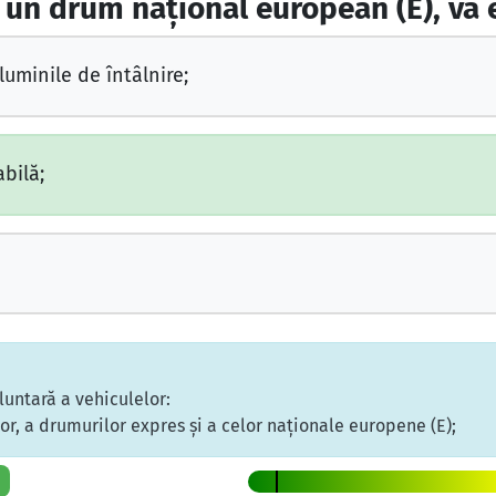
 un drum naţional european (E), vă e
 luminile de întâlnire;
bilă;
oluntară a vehiculelor:
or, a drumurilor expres şi a celor naţionale europene (E);