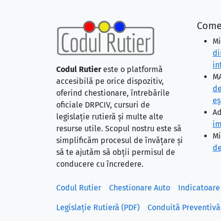
Come
Mi
di
in
Codul Rutier
este o platformă
MA
accesibilă pe orice dispozitiv,
de
oferind chestionare, întrebările
eş
oficiale DRPCIV, cursuri de
Ad
legislație rutieră și multe alte
im
resurse utile. Scopul nostru este să
Mi
simplificăm procesul de învățare și
de
să te ajutăm să obții permisul de
conducere cu încredere.
Codul Rutier
Chestionare Auto
Indicatoare
Legislație Rutieră (PDF)
Conduită Preventivă