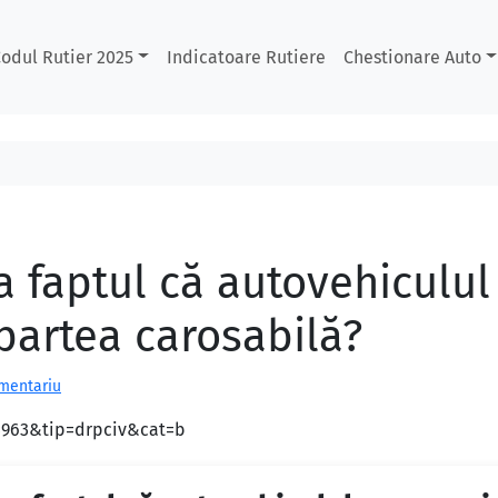
odul Rutier 2025
Indicatoare Rutiere
Chestionare Auto
 faptul că autovehiculul 
partea carosabilă?
omentariu
d=963&tip=drpciv&cat=b