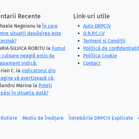
ntarii Recente
Link-uri utile
haela Negoianu
la
În care
Auto DRPCIV
ntre situaţii depăşirea este
D.R.P.C.I.V
terzisă?
Termeni și Condiții
RIA-SILVICA ROBITU
la
Fumul
Politică de confidențiali
 culoare neagră emis de
Politica Cookie
apament indică:
Contact
rian C.
la
Indicatorul din
agine vă avertizează că:
landru Marina
la
Puteţi
păşi în situaţia dată?
 Rutiere
Mediu de Învățare
Întrebările DRPCIV Explicate