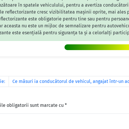
nzătoare în spatele vehiculului, pentru a avertiza conducătorii
le reflectorizante cresc vizibilitatea mașinii oprite, mai ales
reflectorizante este obligatorie pentru tine sau pentru persoan
dar aceasta nu este un mijloc de semnalizare pentru autovehicu
izante este esențială pentru siguranța ta și a celorlalți partici
ie:
Ce măsuri ia conducătorul de vehicul, angajat într-un a
le obligatorii sunt marcate cu
*