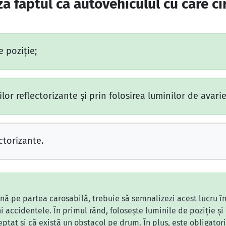
a faptul că autovehiculul cu care ci
e poziţie;
lor reflectorizante şi prin folosirea luminilor de avarie
ctorizante.
ă pe partea carosabilă, trebuie să semnalizezi acest lucru în m
ni accidentele. În primul rând, folosește luminile de poziție ș
tat și că există un obstacol pe drum. În plus, este obligatoriu