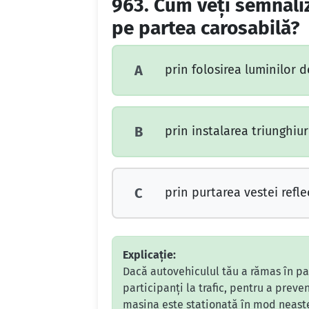
963.
Cum veţi semnaliz
pe partea carosabilă?
prin folosirea luminilor d
A
prin instalarea triunghiuri
B
prin purtarea vestei refle
C
Explicație:
Dacă autovehiculul tău a rămas în pan
participanți la trafic, pentru a preve
mașina este staționată în mod neaștep