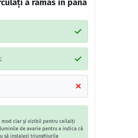
rculaţi a rămas în pană
;
od clar și vizibil pentru ceilalți
i luminile de avarie pentru a indica că
 să instalezi triunghiurile