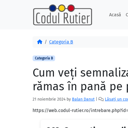
Skip to content
Skip to footer
Acasă
C
Acasă
Categoria B
Categoria B
Cum veţi semnaliza
rămas în pană pe 
21 noiembrie 2024
by
Balan Danut
|
Lăsați un c
https://web.codul-rutier.ro/intrebare.php?i