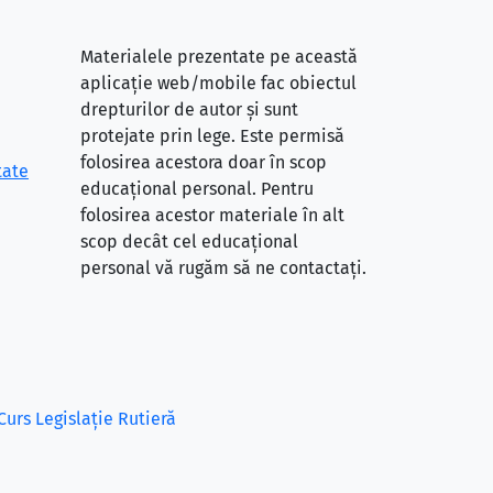
Materialele prezentate pe această
aplicație web/mobile fac obiectul
drepturilor de autor și sunt
protejate prin lege. Este permisă
folosirea acestora doar în scop
tate
educațional personal. Pentru
folosirea acestor materiale în alt
scop decât cel educațional
personal vă rugăm să ne contactați.
Curs Legislație Rutieră