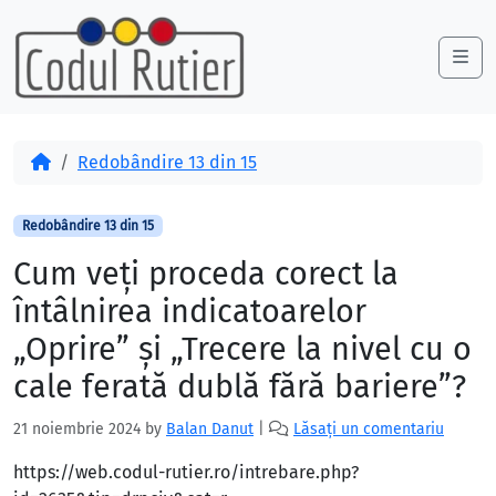
Skip to content
Skip to footer
Me
Acasă
Redobândire 13 din 15
Redobândire 13 din 15
Cum veţi proceda corect la
întâlnirea indicatoarelor
„Oprire” şi „Trecere la nivel cu o
cale ferată dublă fără bariere”?
21 noiembrie 2024
by
Balan Danut
|
Lăsați un comentariu
https://web.codul-rutier.ro/intrebare.php?