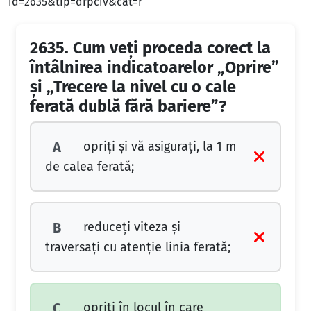
id=2635&tip=drpciv&cat=r
2635.
Cum veţi proceda corect la
întâlnirea indicatoarelor „Oprire”
şi „Trecere la nivel cu o cale
ferată dublă fără bariere”?
opriţi şi vă asiguraţi, la 1 m
A
de calea ferată;
reduceţi viteza şi
B
traversaţi cu atenţie linia ferată;
opriţi în locul în care
C