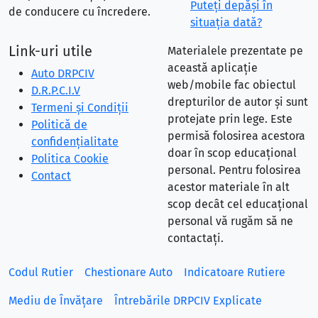
Puteţi depăşi în
de conducere cu încredere.
situaţia dată?
Link-uri utile
Materialele prezentate pe
această aplicație
Auto DRPCIV
web/mobile fac obiectul
D.R.P.C.I.V
drepturilor de autor și sunt
Termeni și Condiții
protejate prin lege. Este
Politică de
permisă folosirea acestora
confidențialitate
doar în scop educațional
Politica Cookie
personal. Pentru folosirea
Contact
acestor materiale în alt
scop decât cel educațional
personal vă rugăm să ne
contactați.
Codul Rutier
Chestionare Auto
Indicatoare Rutiere
Mediu de Învățare
Întrebările DRPCIV Explicate