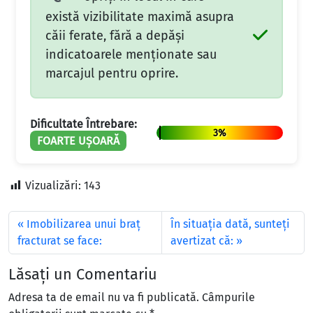
există vizibilitate maximă asupra
căii ferate, fără a depăşi
indicatoarele menţionate sau
marcajul pentru oprire.
Dificultate Întrebare:
3%
FOARTE UȘOARĂ
Vizualizări:
143
Imobilizarea unui braţ
În situația dată, sunteți
fracturat se face:
avertizat că:
Lăsați un Comentariu
Adresa ta de email nu va fi publicată.
Câmpurile