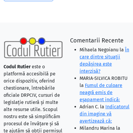
Comentarii Recente
Mihaela Negoianu
la
În
care dintre situaţii
depăşirea este
Codul Rutier
este o
interzisă?
platformă accesibilă pe
MARIA-SILVICA ROBITU
orice dispozitiv, oferind
la
Fumul de culoare
chestionare, întrebările
neagră emis de
oficiale DRPCIV, cursuri de
eşapament indică:
legislație rutieră și multe
Adrian C.
la
Indicatorul
alte resurse utile. Scopul
din imagine vă
nostru este să simplificăm
avertizează că:
procesul de învățare și să
Milandru Marina
la
te ajutăm să obții permisul