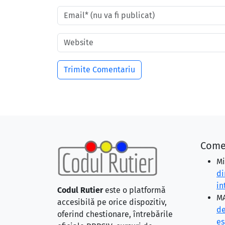
Come
Mi
di
in
Codul Rutier
este o platformă
MA
accesibilă pe orice dispozitiv,
de
oferind chestionare, întrebările
eş