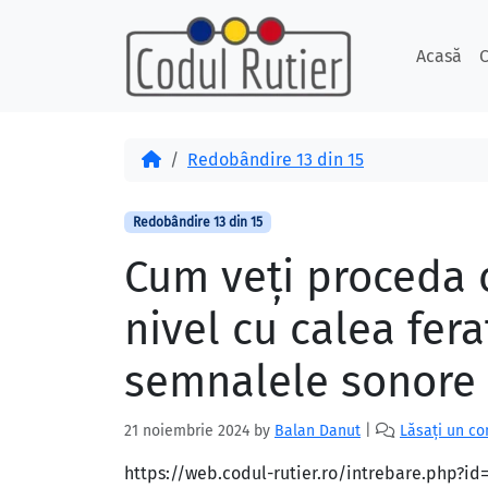
Skip to content
Skip to footer
Acasă
C
Acasă
Redobândire 13 din 15
Redobândire 13 din 15
Cum veţi proceda c
nivel cu calea fera
semnalele sonore 
21 noiembrie 2024
by
Balan Danut
|
Lăsați un c
https://web.codul-rutier.ro/intrebare.php?i