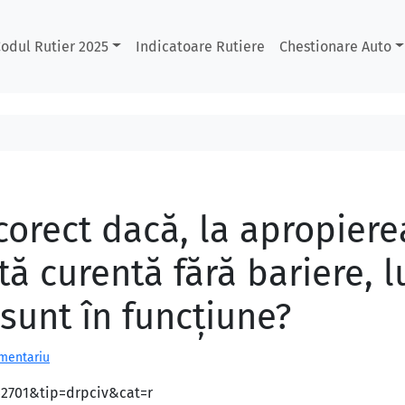
odul Rutier 2025
Indicatoare Rutiere
Chestionare Auto
orect dacă, la apropierea
tă curentă fără bariere, lu
sunt în funcţiune?
omentariu
d=2701&tip=drpciv&cat=r