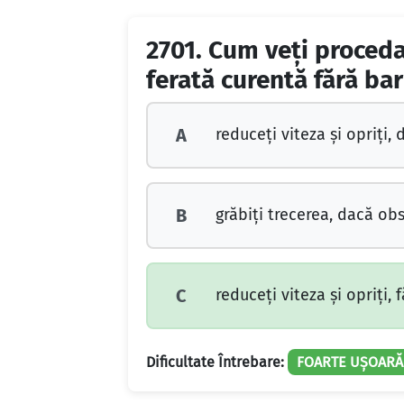
2701.
Cum veţi proceda 
ferată curentă fără bar
reduceţi viteza şi opriţi, 
A
grăbiţi trecerea, dacă obs
B
reduceţi viteza şi opriţi, 
C
Dificultate Întrebare:
FOARTE UȘOARĂ