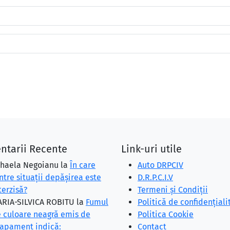
ntarii Recente
Link-uri utile
haela Negoianu
la
În care
Auto DRPCIV
ntre situaţii depăşirea este
D.R.P.C.I.V
terzisă?
Termeni și Condiții
RIA-SILVICA ROBITU
la
Fumul
Politică de confidențiali
 culoare neagră emis de
Politica Cookie
apament indică:
Contact