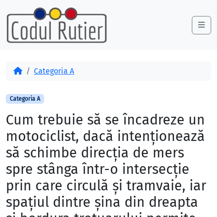
Skip to content
Skip to footer
Me
Acasă
Categoria A
Categoria A
Cum trebuie să se încadreze un
motociclist, dacă intenţionează
să schimbe direcţia de mers
spre stânga într-o intersecţie
prin care circulă şi tramvaie, iar
spaţiul dintre şina din dreapta