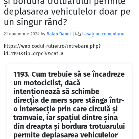
şi bordura trotuarului permite
deplasarea vehiculelor doar pe
un singur rând?
21 noiembrie 2024
by
Balan Danut
|
Lăsați un comentariu
https://web.codul-rutier.ro/intrebare.php?
id=1193&tip=drpciv&cat=a
1193.
Cum trebuie să se încadreze
un motociclist, dacă
intenţionează să schimbe
direcţia de mers spre stânga într-
o intersecţie prin care circulă şi
tramvaie, iar spaţiul dintre şina
din dreapta şi bordura trotuarului
permite deplasarea vehiculelor