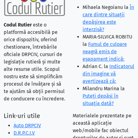
Mihaela Negoianu
la
În
care dintre situaţii
depăşirea este
Codul Rutier
este o
interzisă?
platformă accesibilă pe
MARIA-SILVICA ROBITU
orice dispozitiv, oferind
la
Fumul de culoare
chestionare, întrebările
neagră emis de
oficiale DRPCIV, cursuri de
eşapament indică:
legislație rutieră și multe
Adrian C.
la
Indicatorul
alte resurse utile. Scopul
din imagine vă
nostru este să simplificăm
avertizează că:
procesul de învățare și să
Milandru Marina
la
te ajutăm să obții permisul
Puteţi depăşi în
de conducere cu încredere.
situaţia dată?
Link-uri utile
Materialele prezentate pe
această aplicație
Auto DRPCIV
web/mobile fac obiectul
D.R.P.C.I.V
drepturilor de autor și sunt