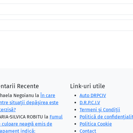
ntarii Recente
Link-uri utile
haela Negoianu
la
În care
Auto DRPCIV
ntre situaţii depăşirea este
D.R.P.C.I.V
terzisă?
Termeni și Condiții
RIA-SILVICA ROBITU
la
Fumul
Politică de confidențiali
 culoare neagră emis de
Politica Cookie
apament indică:
Contact