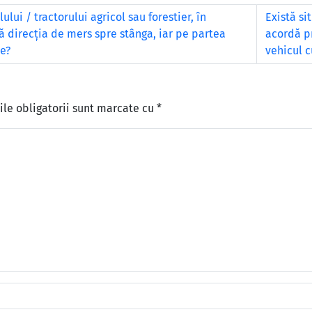
i / tractorului agricol sau forestier, în
Există si
bă direcția de mers spre stânga, iar pe partea
acordă pr
re?
vehicul c
le obligatorii sunt marcate cu
*