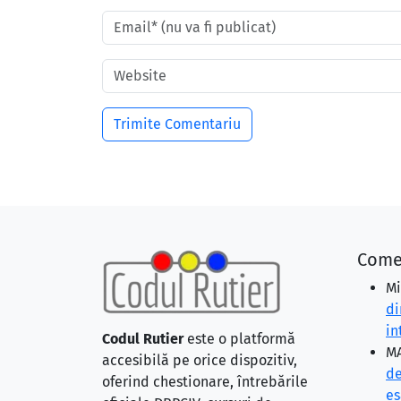
Come
Mi
di
in
Codul Rutier
este o platformă
MA
accesibilă pe orice dispozitiv,
de
oferind chestionare, întrebările
eş