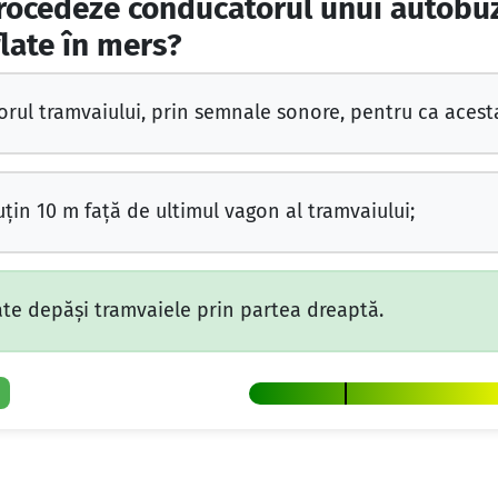
rocedeze conducătorul unui autobuz
late în mers?
ul tramvaiului, prin semnale sonore, pentru ca acesta
ţin 10 m faţă de ultimul vagon al tramvaiului;
te depăşi tramvaiele prin partea dreaptă.