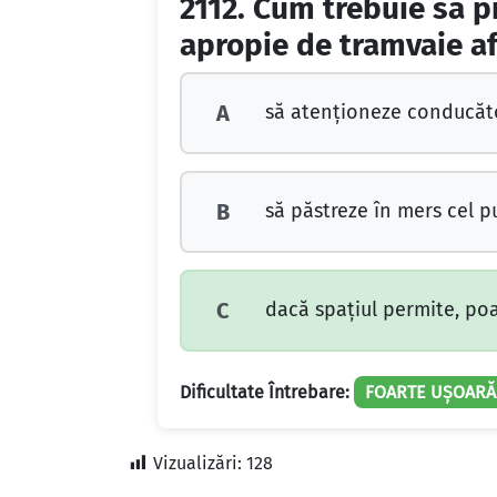
2112.
Cum trebuie să p
apropie de tramvaie af
să atenţioneze conducător
A
să păstreze în mers cel pu
B
dacă spaţiul permite, poa
C
Dificultate Întrebare:
FOARTE UȘOARĂ
Vizualizări:
128