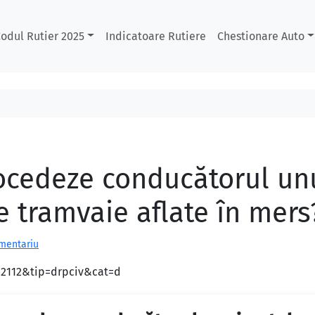
odul Rutier 2025
Indicatoare Rutiere
Chestionare Auto
ocedeze conducătorul unu
 tramvaie aflate în mers
omentariu
d=2112&tip=drpciv&cat=d