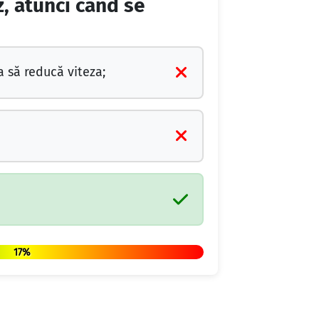
, atunci când se
 să reducă viteza;
17%