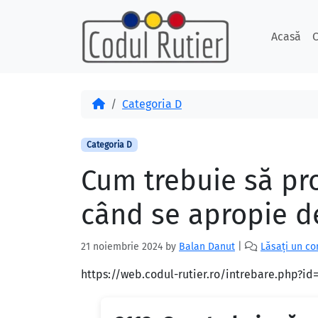
Skip to content
Skip to footer
Acasă
C
Acasă
Categoria D
Categoria D
Cum trebuie să pr
când se apropie de
21 noiembrie 2024
by
Balan Danut
|
Lăsați un c
https://web.codul-rutier.ro/intrebare.php?i