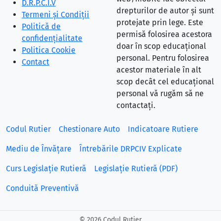
D.R.P.C.I.V
drepturilor de autor și sunt
Termeni și Condiții
protejate prin lege. Este
Politică de
permisă folosirea acestora
confidențialitate
doar în scop educațional
Politica Cookie
personal. Pentru folosirea
Contact
acestor materiale în alt
scop decât cel educațional
personal vă rugăm să ne
contactați.
Codul Rutier
Chestionare Auto
Indicatoare Rutiere
Mediu de Învățare
Întrebările DRPCIV Explicate
Curs Legislație Rutieră
Legislație Rutieră (PDF)
Conduită Preventivă
©
2026 Codul Rutier