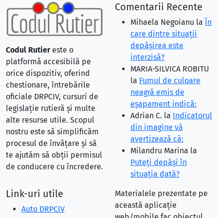
Comentarii Recente
Mihaela Negoianu
la
În
care dintre situaţii
depăşirea este
Codul Rutier
este o
interzisă?
platformă accesibilă pe
MARIA-SILVICA ROBITU
orice dispozitiv, oferind
la
Fumul de culoare
chestionare, întrebările
neagră emis de
oficiale DRPCIV, cursuri de
eşapament indică:
legislație rutieră și multe
Adrian C.
la
Indicatorul
alte resurse utile. Scopul
din imagine vă
nostru este să simplificăm
avertizează că:
procesul de învățare și să
Milandru Marina
la
te ajutăm să obții permisul
Puteţi depăşi în
de conducere cu încredere.
situaţia dată?
Link-uri utile
Materialele prezentate pe
această aplicație
Auto DRPCIV
web/mobile fac obiectul