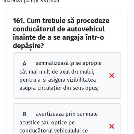
id=161&tip=drpciv&cat=b
161.
Cum trebuie să procedeze
conducătorul de autovehicul
înainte de a se angaja într-o
depăşire?
semnalizează şi se apropie
A
cât mai mult de axul drumului,
pentru a-şi asigura vizibilitatea
asupra circulaţiei din sens opus;
avertizează prin semnale
B
acustice sau optice pe
conducătorul vehiculului ce