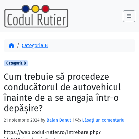
Skip to content
Skip to footer
Me
Acasă
Categoria B
Categoria B
Cum trebuie să procedeze
conducătorul de autovehicul
înainte de a se angaja într-o
depăşire?
21 noiembrie 2024
by
Balan Danut
|
Lăsați un comentariu
https://web.codul-rutier.ro/intrebare.php?