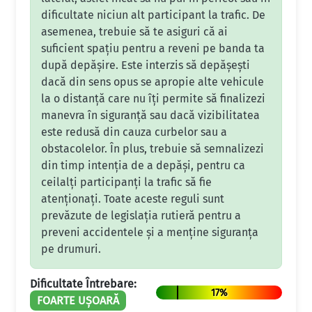
dificultate niciun alt participant la trafic. De
asemenea, trebuie să te asiguri că ai
suficient spațiu pentru a reveni pe banda ta
după depășire. Este interzis să depășești
dacă din sens opus se apropie alte vehicule
la o distanță care nu îți permite să finalizezi
manevra în siguranță sau dacă vizibilitatea
este redusă din cauza curbelor sau a
obstacolelor. În plus, trebuie să semnalizezi
din timp intenția de a depăși, pentru ca
ceilalți participanți la trafic să fie
atenționați. Toate aceste reguli sunt
prevăzute de legislația rutieră pentru a
preveni accidentele și a menține siguranța
pe drumuri.
Dificultate Întrebare:
17%
FOARTE UȘOARĂ