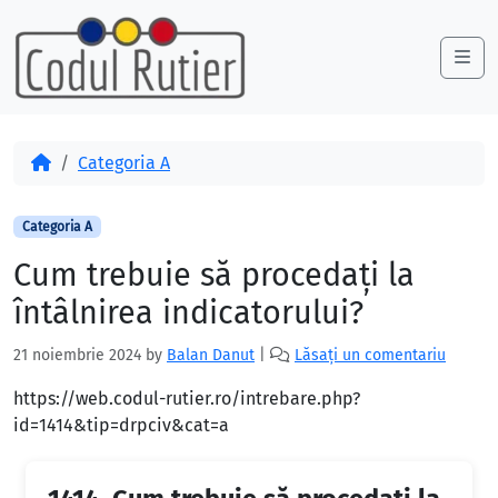
Skip to content
Skip to footer
Me
Acasă
Categoria A
Categoria A
Cum trebuie să procedaţi la
întâlnirea indicatorului?
21 noiembrie 2024
by
Balan Danut
|
Lăsați un comentariu
https://web.codul-rutier.ro/intrebare.php?
id=1414&tip=drpciv&cat=a