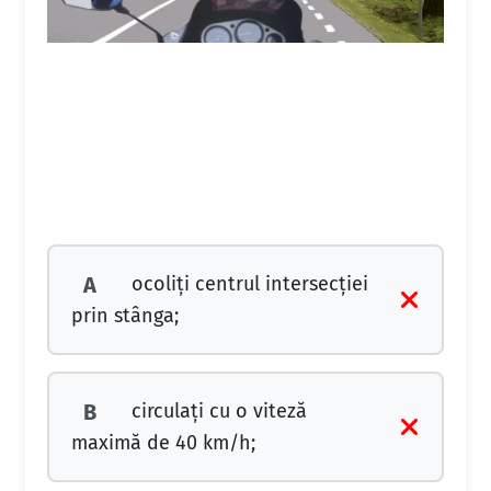
ocoliţi centrul intersecţiei
A
prin stânga;
circulaţi cu o viteză
B
maximă de 40 km/h;