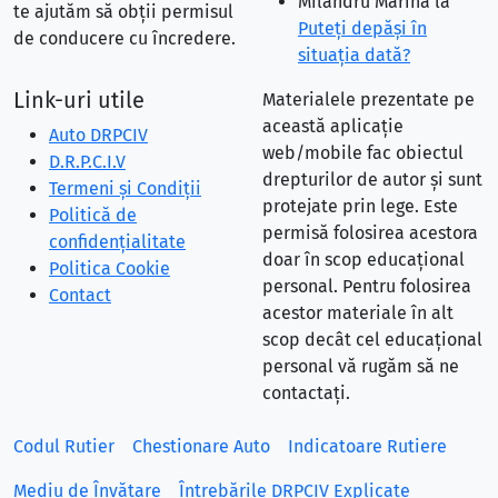
Milandru Marina
la
te ajutăm să obții permisul
Puteţi depăşi în
de conducere cu încredere.
situaţia dată?
Link-uri utile
Materialele prezentate pe
această aplicație
Auto DRPCIV
web/mobile fac obiectul
D.R.P.C.I.V
drepturilor de autor și sunt
Termeni și Condiții
protejate prin lege. Este
Politică de
permisă folosirea acestora
confidențialitate
doar în scop educațional
Politica Cookie
personal. Pentru folosirea
Contact
acestor materiale în alt
scop decât cel educațional
personal vă rugăm să ne
contactați.
Codul Rutier
Chestionare Auto
Indicatoare Rutiere
Mediu de Învățare
Întrebările DRPCIV Explicate