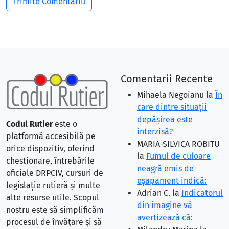
Comentarii Recente
Mihaela Negoianu
la
În
care dintre situaţii
depăşirea este
Codul Rutier
este o
interzisă?
platformă accesibilă pe
MARIA-SILVICA ROBITU
orice dispozitiv, oferind
la
Fumul de culoare
chestionare, întrebările
neagră emis de
oficiale DRPCIV, cursuri de
eşapament indică:
legislație rutieră și multe
Adrian C.
la
Indicatorul
alte resurse utile. Scopul
din imagine vă
nostru este să simplificăm
avertizează că:
procesul de învățare și să