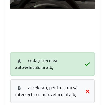
cedați trecerea
A
autovehiculului alb;
accelerați, pentru a nu vă
B
intersecta cu autovehiculul alb;