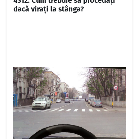
4312.
Cum trebuie să procedați
dacă virați la stânga?