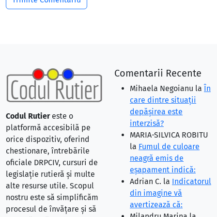
Comentarii Recente
Mihaela Negoianu
la
În
care dintre situaţii
depăşirea este
Codul Rutier
este o
interzisă?
platformă accesibilă pe
MARIA-SILVICA ROBITU
orice dispozitiv, oferind
la
Fumul de culoare
chestionare, întrebările
neagră emis de
oficiale DRPCIV, cursuri de
eşapament indică:
legislație rutieră și multe
Adrian C.
la
Indicatorul
alte resurse utile. Scopul
din imagine vă
nostru este să simplificăm
avertizează că:
procesul de învățare și să
Milandru Marina
la