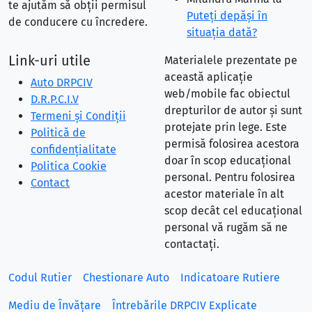
te ajutăm să obții permisul
Puteţi depăşi în
de conducere cu încredere.
situaţia dată?
Link-uri utile
Materialele prezentate pe
această aplicație
Auto DRPCIV
web/mobile fac obiectul
D.R.P.C.I.V
drepturilor de autor și sunt
Termeni și Condiții
protejate prin lege. Este
Politică de
permisă folosirea acestora
confidențialitate
doar în scop educațional
Politica Cookie
personal. Pentru folosirea
Contact
acestor materiale în alt
scop decât cel educațional
personal vă rugăm să ne
contactați.
Codul Rutier
Chestionare Auto
Indicatoare Rutiere
Mediu de Învățare
Întrebările DRPCIV Explicate