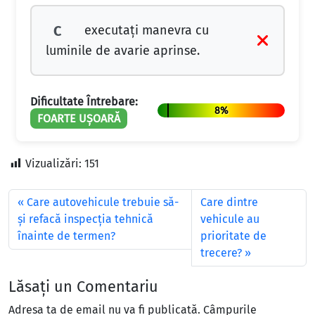
executați manevra cu
C
luminile de avarie aprinse.
Dificultate Întrebare:
8%
FOARTE UȘOARĂ
Vizualizări:
151
Care autovehicule trebuie să-
Care dintre
şi refacă inspecţia tehnică
vehicule au
înainte de termen?
prioritate de
trecere?
Lăsați un Comentariu
Adresa ta de email nu va fi publicată.
Câmpurile