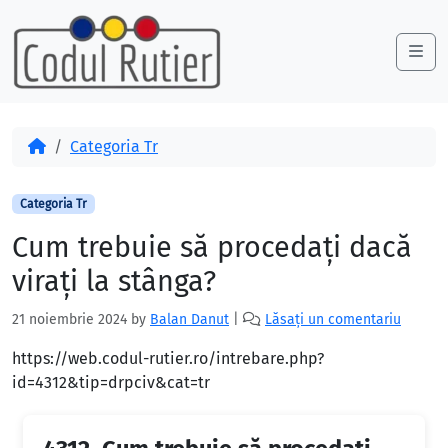
Skip to content
Skip to footer
Me
Acasă
Categoria Tr
Categoria Tr
Cum trebuie să procedați dacă
virați la stânga?
21 noiembrie 2024
by
Balan Danut
|
Lăsați un comentariu
https://web.codul-rutier.ro/intrebare.php?
id=4312&tip=drpciv&cat=tr